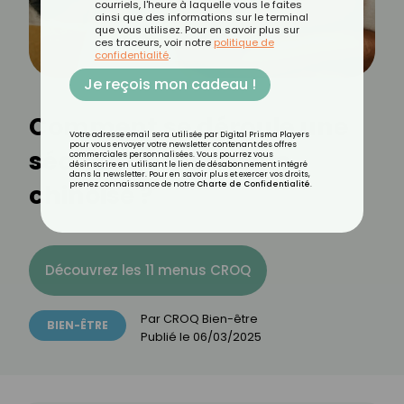
courriels, l'heure à laquelle vous le faites
ainsi que des informations sur le terminal
que vous utilisez. Pour en savoir plus sur
ces traceurs, voir notre
politique de
confidentialité
.
Je reçois mon cadeau !
Comment se déroule une
Votre adresse email sera utilisée par Digital Prisma Players
pour vous envoyer votre newsletter contenant des offres
séance de médecine
commerciales personnalisées. Vous pourrez vous
désinscrire en utilisant le lien de désabonnement intégré
dans la newsletter. Pour en savoir plus et exercer vos droits,
chinoise ?
prenez connaissance de notre
Charte de Confidentialité
.
Découvrez les 11 menus CROQ
Par
CROQ Bien-être
BIEN-ÊTRE
Publié le
06/03/2025