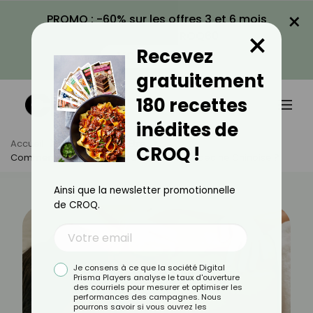
×
PROMO : -60% sur les offres 3 et 6 mois
×
avec le code CROQ60
Recevez
VOIR LA PROMO
gratuitement
180 recettes
inédites de
Accueil
Actus
Bien-Être
CROQ !
Comment Se Déroule Une Séance De Médecine Chinoise ?
Ainsi que la newsletter promotionnelle
de CROQ.
Je consens à ce que la société Digital
Prisma Players analyse le taux d'ouverture
des courriels pour mesurer et optimiser les
performances des campagnes. Nous
pourrons savoir si vous ouvrez les