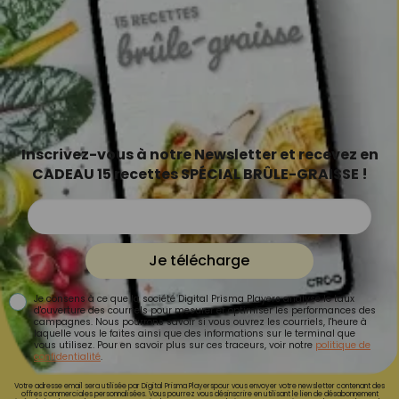
Inscrivez-vous à notre Newsletter et recevez en
CADEAU 15 recettes SPÉCIAL BRÛLE-GRAISSE !
Je télécharge
Je consens à ce que la société Digital Prisma Players analyse le taux
d'ouverture des courriels pour mesurer et optimiser les performances des
campagnes. Nous pourrons savoir si vous ouvrez les courriels, l'heure à
laquelle vous le faites ainsi que des informations sur le terminal que
vous utilisez. Pour en savoir plus sur ces traceurs, voir notre
politique de
confidentialité
.
Votre adresse email sera utilisée par Digital Prisma Playerspour vous envoyer votre newsletter contenant des
offres commerciales personnalisées. Vous pourrez vous désinscrire en utilisant le lien de désabonnement