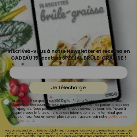
Inscrivez-vous à notre Newsletter et recevez en
CADEAU 15 recettes SPÉCIAL BRÛLE-GRAISSE !
Je télécharge
Je consens à ce que la société Digital Prisma Players analyse le taux
d'ouverture des courriels pour mesurer et optimiser les performances des
campagnes. Nous pourrons savoir si vous ouvrez les courriels, l'heure à
laquelle vous le faites ainsi que des informations sur le terminal que
vous utilisez. Pour en savoir plus sur ces traceurs, voir notre
politique de
confidentialité
.
Votre adresse email sera utilisée par Digital Prisma Playerspour vous envoyer votre newsletter contenant des
offres commerciales personnalisées. Vous pourrez vous désinscrire en utilisant le lien de désabonnement
intégré dans la newsletter. Pour en savoir plus et exercer vos droits, prenez connaissance de notre
Charte de