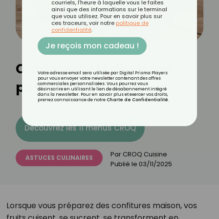
courriels, l'heure à laquelle vous le faites
ainsi que des informations sur le terminal
que vous utilisez. Pour en savoir plus sur
ces traceurs, voir notre
politique de
confidentialité
.
Je reçois mon cadeau !
Comment stériliser ses
Votre adresse email sera utilisée par Digital Prisma Players
pour vous envoyer votre newsletter contenant des offres
pots de confiture ?
commerciales personnalisées. Vous pourrez vous
désinscrire en utilisant le lien de désabonnement intégré
dans la newsletter. Pour en savoir plus et exercer vos droits,
prenez connaissance de notre
Charte de Confidentialité
.
Découvrez les 11 menus CROQ
Par
CROQ Cuisine
ASTUCES CULINAIRES
Publié le
03/11/2025
Lorsque vous préparez des confitures maison, vos
fruits cuisent, se sucrent, se transforment en