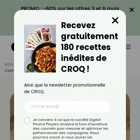
×
PROMO : -60% sur les offres 3 et 6 mois
×
avec le code CROQ60
Recevez
VOIR LA PROMO
gratuitement
180 recettes
inédites de
Accueil
Actus
Astuces Culinaires
CROQ !
Comment Stériliser Ses Pots De Confiture ?
Ainsi que la newsletter promotionnelle
de CROQ.
Je consens à ce que la société Digital
Prisma Players analyse le taux d'ouverture
des courriels pour mesurer et optimiser les
performances des campagnes. Nous
pourrons savoir si vous ouvrez les