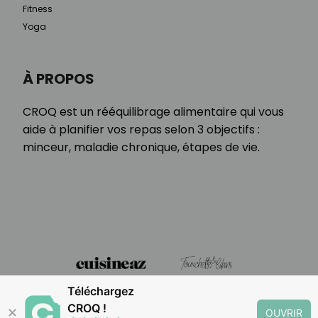
Fitness
Yoga
À PROPOS
CROQ est un rééquilibrage alimentaire qui vous
aide à planifier vos repas selon 3 objectifs :
minceur, maladie chronique, étapes de vie.
Téléchargez
CROQ !
✕
OUVRIR