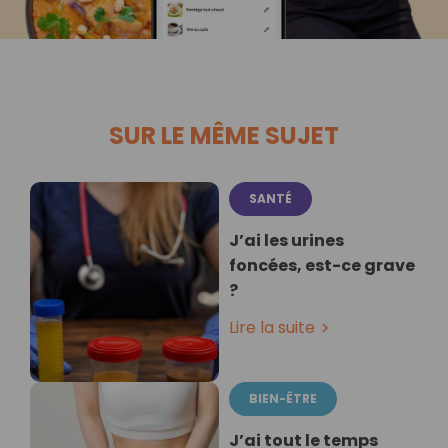
SUR LE MÊME SUJET
SANTÉ
J’ai les urines
foncées, est-ce grave
?
Lire la suite
BIEN-ÊTRE
J’ai tout le temps