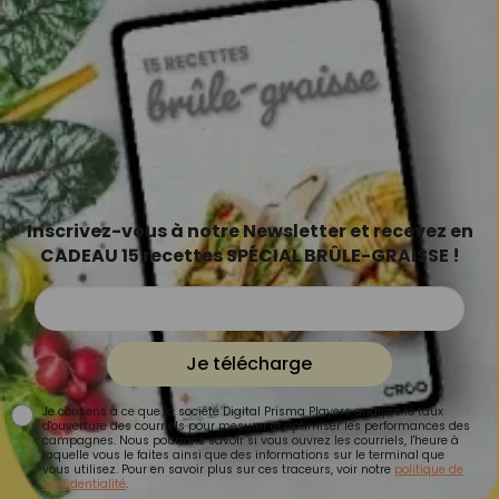
Inscrivez-vous à notre Newsletter et recevez en
CADEAU 15 recettes SPÉCIAL BRÛLE-GRAISSE !
Je télécharge
Je consens à ce que la société Digital Prisma Players analyse le taux
d'ouverture des courriels pour mesurer et optimiser les performances des
campagnes. Nous pourrons savoir si vous ouvrez les courriels, l'heure à
laquelle vous le faites ainsi que des informations sur le terminal que
vous utilisez. Pour en savoir plus sur ces traceurs, voir notre
politique de
confidentialité
.