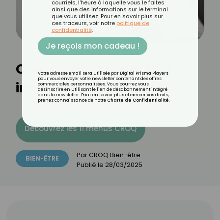
courriels, l'heure à laquelle vous le faites
ainsi que des informations sur le terminal
que vous utilisez. Pour en savoir plus sur
ces traceurs, voir notre
politique de
confidentialité
.
Je reçois mon cadeau !
Comment stopper une
Votre adresse email sera utilisée par Digital Prisma Players
pour vous envoyer votre newsletter contenant des offres
incontinence urinaire ?
commerciales personnalisées. Vous pourrez vous
désinscrire en utilisant le lien de désabonnement intégré
dans la newsletter. Pour en savoir plus et exercer vos droits,
prenez connaissance de notre
Charte de Confidentialité
.
Découvrez les 11 menus CROQ
Par
CROQ Bien-être
BIEN-ÊTRE
Publié le
28/03/2025