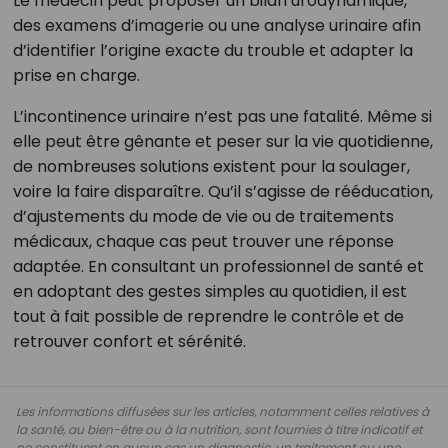
Le médecin peut proposer un bilan urodynamique,
des examens d’imagerie ou une analyse urinaire afin
d’identifier l’origine exacte du trouble et adapter la
prise en charge.
L’incontinence urinaire n’est pas une fatalité. Même si
elle peut être gênante et peser sur la vie quotidienne,
de nombreuses solutions existent pour la soulager,
voire la faire disparaître. Qu’il s’agisse de rééducation,
d’ajustements du mode de vie ou de traitements
médicaux, chaque cas peut trouver une réponse
adaptée. En consultant un professionnel de santé et
en adoptant des gestes simples au quotidien, il est
tout à fait possible de reprendre le contrôle et de
retrouver confort et sérénité.
Les informations diffusées sur les articles, notamment celles relatives à
la santé, au bien-être ou à la nutrition, sont fournies à titre indicatif et
ne constituent en aucun cas un diagnostic, un traitement ou une