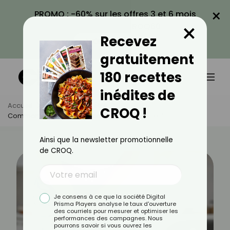
×
PROMO : -60% sur les offres 3 et 6 mois
×
avec le code CROQ60
Recevez
VOIR LA PROMO
gratuitement
180 recettes
inédites de
Accueil
Actus
Bien-Être
CROQ !
Comment Stopper Une Incontinence Urinaire ?
Ainsi que la newsletter promotionnelle
de CROQ.
Je consens à ce que la société Digital
Prisma Players analyse le taux d'ouverture
des courriels pour mesurer et optimiser les
performances des campagnes. Nous
pourrons savoir si vous ouvrez les