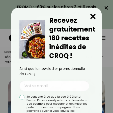
×
PROMO : -60% sur les offres 3 et 6 mois
×
avec le code CROQ60
Recevez
VOIR LA PROMO
gratuitement
180 recettes
inédites de
Accueil
Actus
Sport
CROQ !
Découvrez Le Woodchopper, L'exercice Efficace Ignoré Pour
Perdre Du Ventre
Ainsi que la newsletter promotionnelle
de CROQ.
Je consens à ce que la société Digital
Prisma Players analyse le taux d'ouverture
des courriels pour mesurer et optimiser les
performances des campagnes. Nous
pourrons savoir si vous ouvrez les