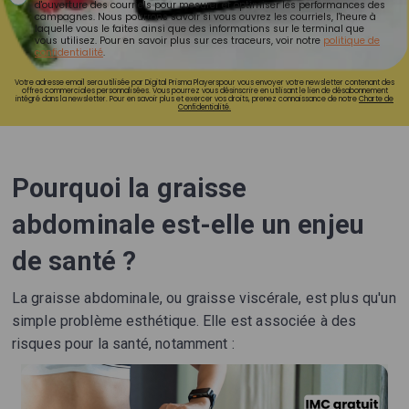
d'ouverture des courriels pour mesurer et optimiser les performances des
campagnes. Nous pourrons savoir si vous ouvrez les courriels, l'heure à
laquelle vous le faites ainsi que des informations sur le terminal que
vous utilisez. Pour en savoir plus sur ces traceurs, voir notre
politique de
confidentialité
.
Votre adresse email sera utilisée par Digital Prisma Playerspour vous envoyer votre newsletter contenant des
offres commerciales personnalisées. Vous pourrez vous désinscrire en utilisant le lien de désabonnement
intégré dans la newsletter. Pour en savoir plus et exercer vos droits, prenez connaissance de notre
Charte de
Confidentialité.
Pourquoi la graisse
abdominale est-elle un enjeu
de santé ?
La graisse abdominale, ou graisse viscérale, est plus qu'un
simple problème esthétique. Elle est associée à des
risques pour la santé, notamment :