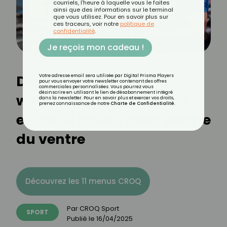
courriels, l'heure à laquelle vous le faites
ainsi que des informations sur le terminal
que vous utilisez. Pour en savoir plus sur
ces traceurs, voir notre
politique de
confidentialité
.
Je reçois mon cadeau !
Découvrez le
Votre adresse email sera utilisée par Digital Prisma Players
pour vous envoyer votre newsletter contenant des offres
commerciales personnalisées. Vous pourrez vous
désinscrire en utilisant le lien de désabonnement intégré
woodchopper, l'exercice
dans la newsletter. Pour en savoir plus et exercer vos droits,
prenez connaissance de notre
Charte de Confidentialité
.
efficace ignoré pour perdre
du ventre
Découvrez les 11 menus CROQ
Par
CROQ Sport
SPORT
Publié le
16/04/2025