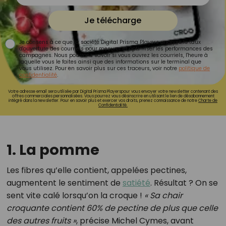
Je télécharge
Je consens à ce que la société Digital Prisma Players analyse le taux
d'ouverture des courriels pour mesurer et optimiser les performances des
campagnes. Nous pourrons savoir si vous ouvrez les courriels, l'heure à
laquelle vous le faites ainsi que des informations sur le terminal que
vous utilisez. Pour en savoir plus sur ces traceurs, voir notre
politique de
confidentialité
.
Votre adresse email sera utilisée par Digital Prisma Playerspour vous envoyer votre newsletter contenant des
offres commerciales personnalisées. Vous pourrez vous désinscrire en utilisant le lien de désabonnement
intégré dans la newsletter. Pour en savoir plus et exercer vos droits, prenez connaissance de notre
Charte de
Confidentialité.
1. La pomme
Les fibres qu’elle contient, appelées pectines,
augmentent le sentiment de
satiété
. Résultat ? On se
sent vite calé lorsqu’on la croque !
« Sa chair
croquante contient 60% de pectine de plus que celle
des autres fruits »
, précise Michel Cymes, avant