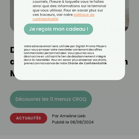
courriels, l'heure à laquelle vous le faites
ainsi que des informations sur le terminal
que vous utilisez. Pour en savoir plus sur
ces traceurs, voir notre
politique de
confidentialité
.
Je reçois mon cadeau !
Découvrez les 5 meilleurs
Votre adresse email sera utilisée par Digital Prisma Players
pour vous envoyer votre newsletter contenant des offres
commerciales personnalisées. Vous pourrez vous
désinscrire en utilisant le lien de désabonnement intégré
aliments coupe-faim selon
dans la newsletter. Pour en savoir plus et exercer vos droits,
prenez connaissance de notre
Charte de Confidentialité
.
Michel Cymes !
Découvrez les 11 menus CROQ
Par
Ameline Lieb
ACTUALITÉS
Publié le
08/08/2024