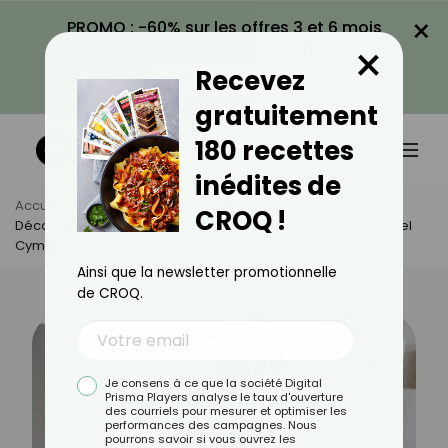
×
PROMO : -60% sur les offres 3 et 6 mois
×
avec le code CROQ60
Recevez
VOIR LA PROMO
gratuitement
180 recettes
inédites de
Accueil
Actus
Actualités
CROQ !
Découvrez Les 5 Meilleurs Aliments Coupe-Faim Selon Michel
Cymes !
Ainsi que la newsletter promotionnelle
de CROQ.
Je consens à ce que la société Digital
Prisma Players analyse le taux d'ouverture
des courriels pour mesurer et optimiser les
performances des campagnes. Nous
pourrons savoir si vous ouvrez les