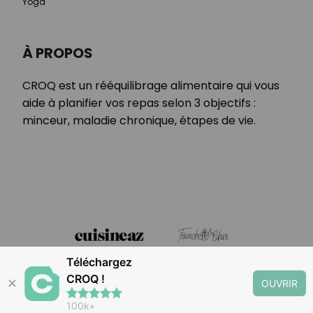
Yoga
À PROPOS
CROQ est un rééquilibrage alimentaire qui vous
aide à planifier vos repas selon 3 objectifs :
minceur, maladie chronique, étapes de vie.
Téléchargez
CROQ !
✕
OUVRIR
100k+