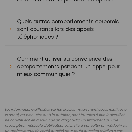
Quels autres comportements corporels
sont courants lors des appels
téléphoniques ?
Comment utiliser sa conscience des
comportements pendant un appel pour
mieux communiquer ?
Les informations diffusées sur les articles, notamment celles relatives à
la santé, au bien-être ou à la nutrition, sont fournies à titre indicatif et
ne constituent en aucun cas un diagnostic, un traitement ou une
prescription médicale. L'utilisateur est invité à consulter un médecin ou
un professionnel de santé qualifié pour toute question relative à son