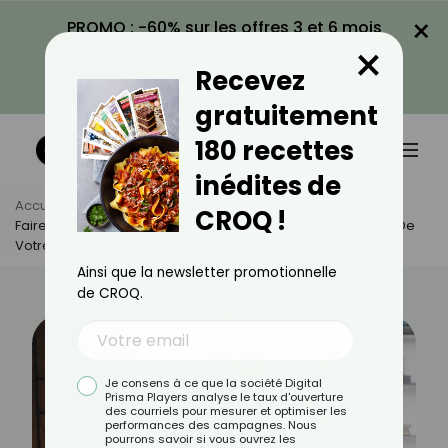
×
PROMO : -60% sur les offres 3 et 6 mois
×
avec le code CROQ60
Recevez
VOIR LA PROMO
gratuitement
180 recettes
inédites de
Accueil
Actus
Bien-Être
CROQ !
Faire Les Cent Pas Pendant Un Âppel : Ce Que Cela Révèle De
Votre Personnalité
Ainsi que la newsletter promotionnelle
de CROQ.
Je consens à ce que la société Digital
Prisma Players analyse le taux d'ouverture
des courriels pour mesurer et optimiser les
performances des campagnes. Nous
pourrons savoir si vous ouvrez les