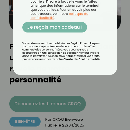
courriels, l'heure à laquelle vous le faites
ainsi que des informations sur le terminal
que vous utilisez. Pour en savoir plus sur
ces traceurs, voir notre
politique de
confidentialité
.
Je reçois mon cadeau !
Faire les cent pas pendant
Votre adresse email sera utilisée par Digital Prisma Players
pour vous envoyer votre newsletter contenant des offres
commerciales personnalisées. Vous pourrez vous
désinscrire en utilisant le lien de désabonnement intégré
un âppel : ce que cela
dans la newsletter. Pour en savoir plus et exercer vos droits,
prenez connaissance de notre
Charte de Confidentialité
.
révèle de votre
personnalité
Découvrez les 11 menus CROQ
Par
CROQ Bien-être
BIEN-ÊTRE
Publié le
22/04/2025