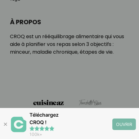
À PROPOS
CROQ est un rééquilibrage alimentaire qui vous
aide à planifier vos repas selon 3 objectifs :
minceur, maladie chronique, étapes de vie.
Téléchargez
CROQ !
✕
OUVRIR
100k+