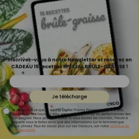
Inscrivez-vous à notre Newsletter et recevez en
CADEAU 15 recettes SPÉCIAL BRÛLE-GRAISSE !
Je télécharge
Je consens à ce que la société Digital Prisma Players analyse le taux
d'ouverture des courriels pour mesurer et optimiser les performances des
campagnes. Nous pourrons savoir si vous ouvrez les courriels, l'heure à
laquelle vous le faites ainsi que des informations sur le terminal que
vous utilisez. Pour en savoir plus sur ces traceurs, voir notre
politique de
confidentialité
.