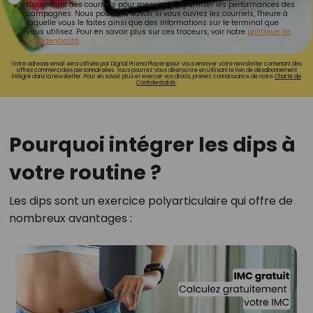
d'ouverture des courriels pour mesurer et optimiser les performances des
campagnes. Nous pourrons savoir si vous ouvrez les courriels, l'heure à
laquelle vous le faites ainsi que des informations sur le terminal que
vous utilisez. Pour en savoir plus sur ces traceurs, voir notre
politique de
confidentialité
.
Votre adresse email sera utilisée par Digital Prisma Playerspour vous envoyer votre newsletter contenant des
offres commerciales personnalisées. Vous pourrez vous désinscrire en utilisant le lien de désabonnement
intégré dans la newsletter. Pour en savoir plus et exercer vos droits, prenez connaissance de notre
Charte de
Confidentialité.
Pourquoi intégrer les dips à
votre routine ?
Les dips sont un exercice polyarticulaire qui offre de
nombreux avantages :