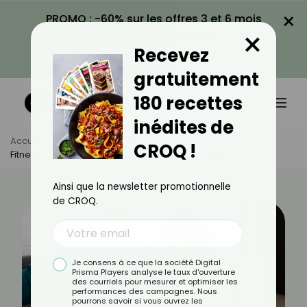
×
PROMO : -60% sur les offres 3 et 6 mois
×
avec le code CROQ60
Recevez
VOIR LA PROMO
gratuitement
180 recettes
inédites de
Accueil
Actus
Sport
CROQ !
Fitness : Comment Faire Des Dips Correctement ?
Ainsi que la newsletter promotionnelle
de CROQ.
Je consens à ce que la société Digital
Prisma Players analyse le taux d'ouverture
des courriels pour mesurer et optimiser les
performances des campagnes. Nous
pourrons savoir si vous ouvrez les