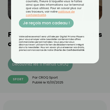
courriels, l'heure à laquelle vous le faites
ainsi que des informations sur le terminal
que vous utilisez. Pour en savoir plus sur
ces traceurs, voir notre
politique de
confidentialité
.
Je reçois mon cadeau !
Fitness : comment faire des
Votre adresse email sera utilisée par Digital Prisma Players
pour vous envoyer votre newsletter contenant des offres
dips correctement ?
commerciales personnalisées. Vous pourrez vous
désinscrire en utilisant le lien de désabonnement intégré
dans la newsletter. Pour en savoir plus et exercer vos droits,
prenez connaissance de notre
Charte de Confidentialité
.
Découvrez les 11 menus CROQ
Par
CROQ Sport
SPORT
Publié le
10/01/2025