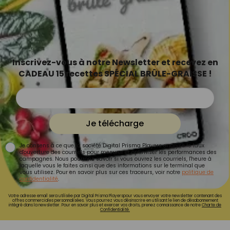
Inscrivez-vous à notre Newsletter et recevez en
CADEAU 15 recettes SPÉCIAL BRÛLE-GRAISSE !
Je télécharge
Je consens à ce que la société Digital Prisma Players analyse le taux
d'ouverture des courriels pour mesurer et optimiser les performances des
campagnes. Nous pourrons savoir si vous ouvrez les courriels, l'heure à
laquelle vous le faites ainsi que des informations sur le terminal que
vous utilisez. Pour en savoir plus sur ces traceurs, voir notre
politique de
confidentialité
.
Votre adresse email sera utilisée par Digital Prisma Playerspour vous envoyer votre newsletter contenant des
offres commerciales personnalisées. Vous pourrez vous désinscrire en utilisant le lien de désabonnement
intégré dans la newsletter. Pour en savoir plus et exercer vos droits, prenez connaissance de notre
Charte de
Confidentialité.