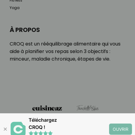
Fitness
Yoga
À PROPOS
CROQ est un rééquilibrage alimentaire qui vous
aide à planifier vos repas selon 3 objectifs :
minceur, maladie chronique, étapes de vie.
Téléchargez
CROQ !
✕
OUVRIR