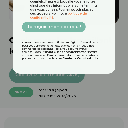
courriels, l'heure à laquelle vous le faites
ainsi que des informations sur le terminal
que vous utilisez. Pour en savoir plus sur
ces traceurs, voir notre
politique de
confidentialité
.
Je reçois mon cadeau !
Quels muscles travaillent
Votre adresse email sera utilisée par Digital Prisma Players
pour vous envoyer votre newsletter contenant des offres
les dips ?
commerciales personnalisées. Vous pourrez vous
désinscrire en utilisant le lien de désabonnement intégré
dans la newsletter. Pour en savoir plus et exercer vos droits,
prenez connaissance de notre
Charte de Confidentialité
.
Découvrez les 11 menus CROQ
Par
CROQ Sport
SPORT
Publié le
02/02/2025