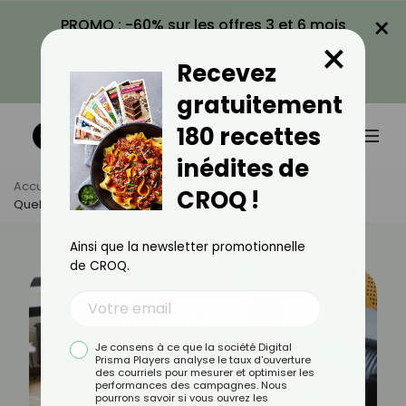
×
PROMO : -60% sur les offres 3 et 6 mois
×
avec le code CROQ60
Recevez
VOIR LA PROMO
gratuitement
180 recettes
inédites de
Accueil
Actus
Sport
CROQ !
Quels Muscles Travaillent Les Dips ?
Ainsi que la newsletter promotionnelle
de CROQ.
Je consens à ce que la société Digital
Prisma Players analyse le taux d'ouverture
des courriels pour mesurer et optimiser les
performances des campagnes. Nous
pourrons savoir si vous ouvrez les