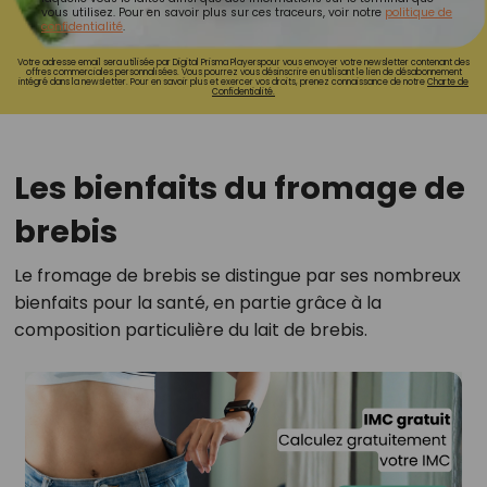
vous utilisez. Pour en savoir plus sur ces traceurs, voir notre
politique de
confidentialité
.
Votre adresse email sera utilisée par Digital Prisma Playerspour vous envoyer votre newsletter contenant des
offres commerciales personnalisées. Vous pourrez vous désinscrire en utilisant le lien de désabonnement
intégré dans la newsletter. Pour en savoir plus et exercer vos droits, prenez connaissance de notre
Charte de
Confidentialité.
Les bienfaits du fromage de
brebis
Le fromage de brebis se distingue par ses nombreux
bienfaits pour la santé, en partie grâce à la
composition particulière du lait de brebis.