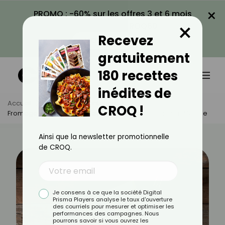
×
PROMO : -60% sur les offres 3 et 6 mois
×
avec le code CROQ60
Recevez
VOIR LA PROMO
gratuitement
180 recettes
inédites de
Accueil
Actus
Alimentation
CROQ !
Fromage De Brebis : Bienfaits, Calories Et Utilisation En Cuisine
Ainsi que la newsletter promotionnelle
de CROQ.
Je consens à ce que la société Digital
Prisma Players analyse le taux d'ouverture
des courriels pour mesurer et optimiser les
performances des campagnes. Nous
pourrons savoir si vous ouvrez les