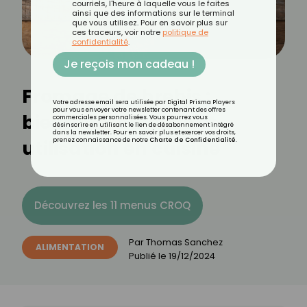
courriels, l'heure à laquelle vous le faites
ainsi que des informations sur le terminal
que vous utilisez. Pour en savoir plus sur
ces traceurs, voir notre
politique de
confidentialité
.
Je reçois mon cadeau !
Fromage de brebis :
Votre adresse email sera utilisée par Digital Prisma Players
pour vous envoyer votre newsletter contenant des offres
bienfaits, calories et
commerciales personnalisées. Vous pourrez vous
désinscrire en utilisant le lien de désabonnement intégré
dans la newsletter. Pour en savoir plus et exercer vos droits,
utilisation en cuisine
prenez connaissance de notre
Charte de Confidentialité
.
Découvrez les 11 menus CROQ
Par
Thomas Sanchez
ALIMENTATION
Publié le
19/12/2024