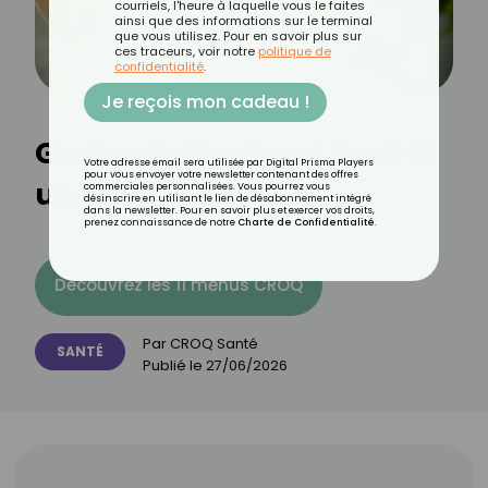
courriels, l'heure à laquelle vous le faites
ainsi que des informations sur le terminal
que vous utilisez. Pour en savoir plus sur
ces traceurs, voir notre
politique de
confidentialité
.
Je reçois mon cadeau !
Grains de Fordyce : faut-il
Votre adresse email sera utilisée par Digital Prisma Players
pour vous envoyer votre newsletter contenant des offres
un traitement ?
commerciales personnalisées. Vous pourrez vous
désinscrire en utilisant le lien de désabonnement intégré
dans la newsletter. Pour en savoir plus et exercer vos droits,
prenez connaissance de notre
Charte de Confidentialité
.
Découvrez les 11 menus CROQ
Par
CROQ Santé
SANTÉ
Publié le
27/06/2026