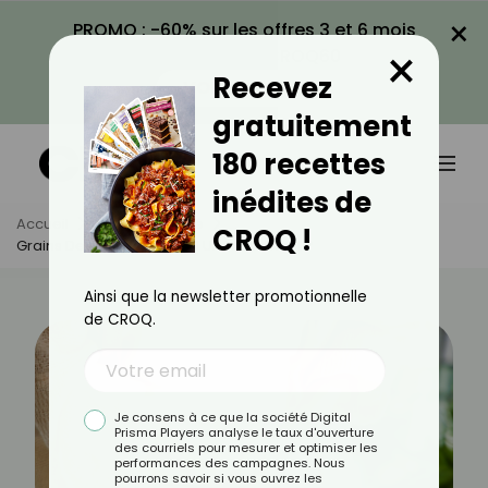
×
PROMO : -60% sur les offres 3 et 6 mois
×
avec le code CROQ60
Recevez
VOIR LA PROMO
gratuitement
180 recettes
inédites de
Accueil
Actus
Santé
CROQ !
Grains De Fordyce : Faut-Il Un Traitement ?
Ainsi que la newsletter promotionnelle
de CROQ.
Je consens à ce que la société Digital
Prisma Players analyse le taux d'ouverture
des courriels pour mesurer et optimiser les
performances des campagnes. Nous
pourrons savoir si vous ouvrez les