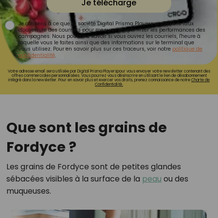
Je télécharge
Je consens à ce que la société Digital Prisma Players analyse le taux
d'ouverture des courriels pour mesurer et optimiser les performances des
campagnes. Nous pourrons savoir si vous ouvrez les courriels, l'heure à
laquelle vous le faites ainsi que des informations sur le terminal que
vous utilisez. Pour en savoir plus sur ces traceurs, voir notre
politique de
confidentialité
.
Votre adresse email sera utilisée par Digital Prisma Playerspour vous envoyer votre newsletter contenant des
offres commerciales personnalisées. Vous pourrez vous désinscrire en utilisant le lien de désabonnement
intégré dans la newsletter. Pour en savoir plus et exercer vos droits, prenez connaissance de notre
Charte de
Confidentialité.
Que sont les grains de
Fordyce ?
Les grains de Fordyce sont de petites glandes
sébacées visibles à la surface de la
peau
ou des
muqueuses.