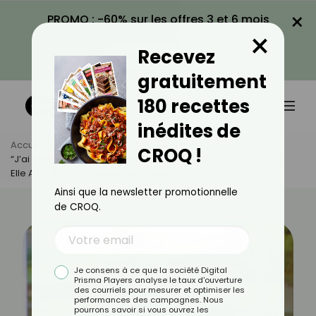
×
PROMO : -60% sur les offres 3 et 6 mois
×
avec le code CROQ60
Recevez
VOIR LA PROMO
gratuitement
180 recettes
inédites de
Accueil
Actus
Actualités
CROQ !
“J’ai Vraiment Souffert” : Marianne James Raconte Pourquoi
Elle A Dû Arrêter Ses Médicaments Contre L’obésité
Ainsi que la newsletter promotionnelle
de CROQ.
Je consens à ce que la société Digital
Prisma Players analyse le taux d'ouverture
des courriels pour mesurer et optimiser les
performances des campagnes. Nous
pourrons savoir si vous ouvrez les