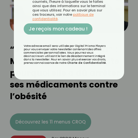
courriels, l'heure à laquelle vous le faites
ainsi que des informations sur le terminal
que vous utilisez. Pour en savoir plus sur
ces traceurs, voir notre
politique de
confidentialité
.
Je reçois mon cadeau !
“J’ai vraiment souffert” :
Votre adresse email sera utilisée par Digital Prisma Players
pour vous envoyer votre newsletter contenant des offres
commerciales personnalisées. Vous pourrez vous
désinscrire en utilisant le lien de désabonnement intégré
Marianne James raconte
dans la newsletter. Pour en savoir plus et exercer vos droits,
prenez connaissance de notre
Charte de Confidentialité
.
pourquoi elle a dû arrêter
ses médicaments contre
l’obésité
Découvrez les 11 menus CROQ