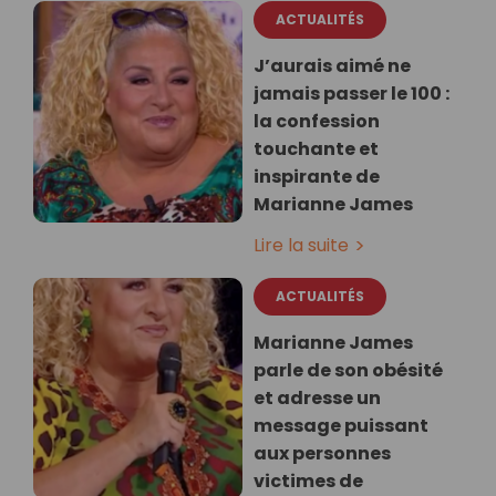
ACTUALITÉS
J’aurais aimé ne
jamais passer le 100 :
la confession
touchante et
inspirante de
Marianne James
Lire la suite
ACTUALITÉS
Marianne James
parle de son obésité
et adresse un
message puissant
aux personnes
victimes de