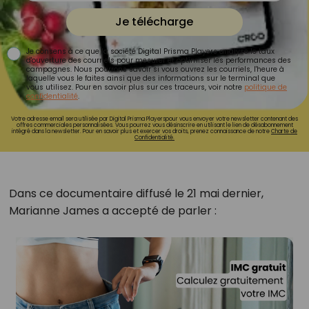
Je télécharge
Je consens à ce que la société Digital Prisma Players analyse le taux
d'ouverture des courriels pour mesurer et optimiser les performances des
campagnes. Nous pourrons savoir si vous ouvrez les courriels, l'heure à
laquelle vous le faites ainsi que des informations sur le terminal que
vous utilisez. Pour en savoir plus sur ces traceurs, voir notre
politique de
confidentialité
.
Votre adresse email sera utilisée par Digital Prisma Playerspour vous envoyer votre newsletter contenant des
offres commerciales personnalisées. Vous pourrez vous désinscrire en utilisant le lien de désabonnement
intégré dans la newsletter. Pour en savoir plus et exercer vos droits, prenez connaissance de notre
Charte de
Confidentialité.
Dans ce documentaire diffusé le 21 mai dernier,
Marianne James a accepté de parler :