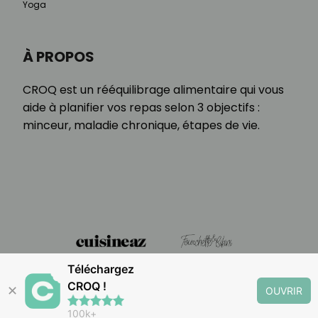
Yoga
À PROPOS
CROQ est un rééquilibrage alimentaire qui vous
aide à planifier vos repas selon 3 objectifs :
minceur, maladie chronique, étapes de vie.
Téléchargez
CROQ !
✕
OUVRIR
100k+