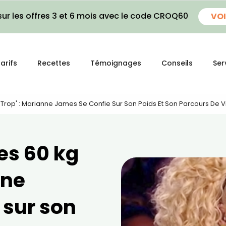
ur les offres 3 et 6 mois avec le code CROQ60
VOI
arifs
Recettes
Témoignages
Conseils
Ser
n Trop' : Marianne James Se Confie Sur Son Poids Et Son Parcours De V
es 60 kg
nne
 sur son