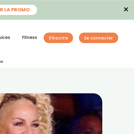
×
R LA PROMO
vices
Fitness
S'inscrire
Se connecter
ie