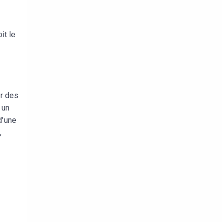
it le
er des
 un
d'une
,