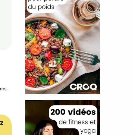
ans,
z