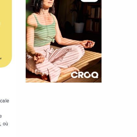
er
×
t 180
cale
 CROQ
e
t
, où
nnelle de