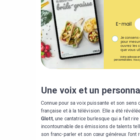
E-mail
Je consens 
pour mesure
ouvrez les c
que vous uti
Votre adresse em
personnalisées. Vous 
Une voix et un personna
Connue pour sa voix puissante et son sens 
française et à la télévision. Elle a été révé
Glott
, une cantatrice burlesque qui a fait ri
incontournable des émissions de talents te
son franc-parler et son cœur généreux l’ont r