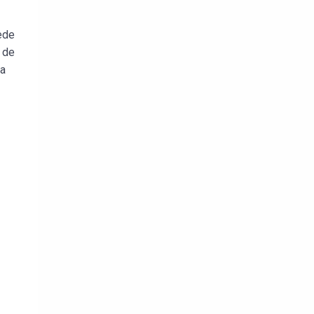
iède
 de
la