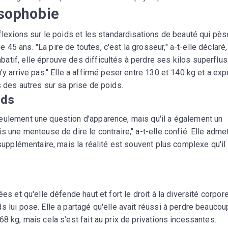
ssophobie
éflexions sur le poids et les standardisations de beauté qui pès
5 ans. "La pire de toutes, c'est la grosseur," a-t-elle déclaré,
tif, elle éprouve des difficultés à perdre ses kilos superflus.
'y arrive pas." Elle a affirmé peser entre 130 et 140 kg et a ex
s des autres sur sa prise de poids.
ids
eulement une question d’apparence, mais qu'il a également un
s une menteuse de dire le contraire," a-t-elle confié. Elle admet
 supplémentaire, mais la réalité est souvent plus complexe qu'il 
es et qu'elle défende haut et fort le droit à la diversité corpore
s lui pose. Elle a partagé qu'elle avait réussi à perdre beaucou
8 kg, mais cela s’est fait au prix de privations incessantes.