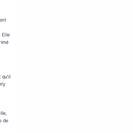
ent
 Elle
primé
 qu'il
n’y
lle,
p de