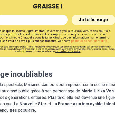
GRAISSE !
Je télécharge
à ce que la société Digital Prisma Players analyse le taux d'ouverture des courriels
r et optimiser les performances des campagnes. Nous pourrons savoir si vous
ourriels, l'heure à laquelle vous le faites ainsi que des informations sur le terminal
lisez. Pour en savoir plus sur ces traceurs, voir notre
politique de confidentialité
.
ail sera utilisée par Digital Prisma Playerspour vous envoyer votre newsletter contenant des offres commerciales
pourrez vous désinscrire en utilisant le lien de désabonnement intégré dans la newsletter. Pour en savoir plus et exerc
vos droits, prenez connaissance de notre
Charte de Confidentialité.
ge inoubliables
Recevez gratuitemen
du spectacle, Marianne James s'est imposée sur la scène musi
lée au grand public grâce à son personnage de
Maria Ulrika Von
recettes inédites de
re des générations entières. Plus tard, elle est devenue une figur
!
lles que
La Nouvelle Star
et
La France a un incroyable talen
endu très populaire.
Ainsi que la newsletter promotio