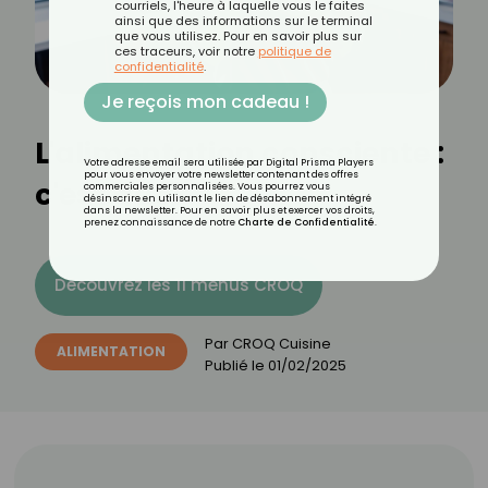
courriels, l'heure à laquelle vous le faites
ainsi que des informations sur le terminal
que vous utilisez. Pour en savoir plus sur
ces traceurs, voir notre
politique de
confidentialité
.
Je reçois mon cadeau !
L'alimentation consciente :
Votre adresse email sera utilisée par Digital Prisma Players
pour vous envoyer votre newsletter contenant des offres
c'est quoi ?
commerciales personnalisées. Vous pourrez vous
désinscrire en utilisant le lien de désabonnement intégré
dans la newsletter. Pour en savoir plus et exercer vos droits,
prenez connaissance de notre
Charte de Confidentialité
.
Découvrez les 11 menus CROQ
Par
CROQ Cuisine
ALIMENTATION
Publié le
01/02/2025