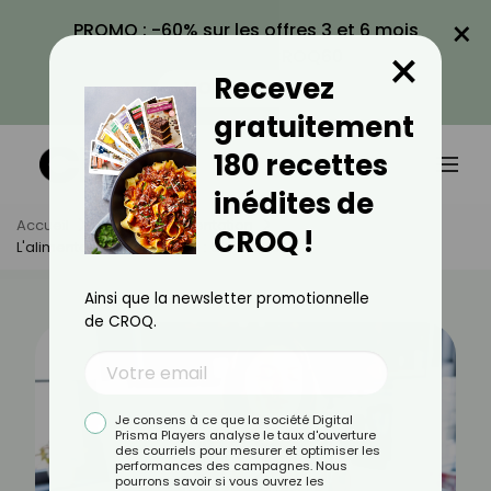
×
PROMO : -60% sur les offres 3 et 6 mois
×
avec le code CROQ60
Recevez
VOIR LA PROMO
gratuitement
180 recettes
inédites de
Accueil
Actus
Alimentation
CROQ !
L'alimentation Consciente : C'est Quoi ?
Ainsi que la newsletter promotionnelle
de CROQ.
Je consens à ce que la société Digital
Prisma Players analyse le taux d'ouverture
des courriels pour mesurer et optimiser les
performances des campagnes. Nous
pourrons savoir si vous ouvrez les