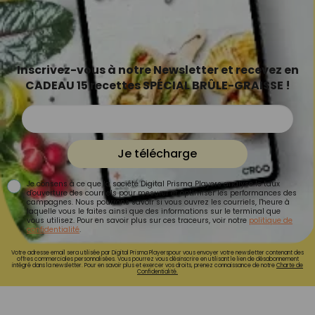
Inscrivez-vous à notre Newsletter et recevez en
CADEAU 15 recettes SPÉCIAL BRÛLE-GRAISSE !
Je télécharge
Je consens à ce que la société Digital Prisma Players analyse le taux
d'ouverture des courriels pour mesurer et optimiser les performances des
campagnes. Nous pourrons savoir si vous ouvrez les courriels, l'heure à
laquelle vous le faites ainsi que des informations sur le terminal que
vous utilisez. Pour en savoir plus sur ces traceurs, voir notre
politique de
confidentialité
.
Votre adresse email sera utilisée par Digital Prisma Playerspour vous envoyer votre newsletter contenant des
offres commerciales personnalisées. Vous pourrez vous désinscrire en utilisant le lien de désabonnement
intégré dans la newsletter. Pour en savoir plus et exercer vos droits, prenez connaissance de notre
Charte de
Confidentialité.