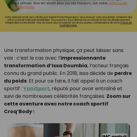
vous utilisez. Pour en savoir plus sur ces traceurs, voir notre
politique de
confidentialité
.
Votre adresse email sera utilisée par Digital Prisma Playerspour vous envoyer votre newsletter contenant des
offres commerciales personnalisées. Vous pourrez vous désinscrire en utilisant le lien de désabonnement
intégré dans la newsletter. Pour en savoir plus et exercer vos droits, prenez connaissance de notre
Charte de
Confidentialité.
Une transformation physique, ça peut laisser sans
voix : c’est le cas avec l’
impressionnante
transformation d’Issa Doumbia
, l’acteur français
connu du grand public. En 2018, Issa décide de
perdre
du poids
. Et pour ce faire, il fait appel à un coach
sportif :
YaniSport
, réputé pour avoir entraîné et
suivi de nombreuses célébrités françaises.
Zoom sur
cette aventure avec notre coach sportif
Croq’Body
!