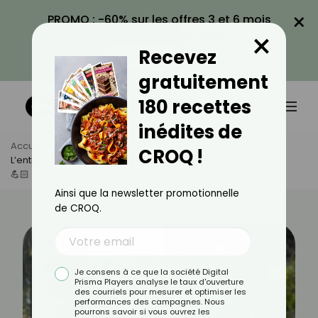
×
PROMO : -60% sur les offres 3 et 6 mois
×
avec le code CROQ60
Recevez
VOIR LA PROMO
gratuitement
180 recettes
inédites de
Accueil
Actus
Sport
CROQ !
L’entraînement D’Issa Doumbia Par Notre Coach YaniSport !
💪🏻
Ainsi que la newsletter promotionnelle
de CROQ.
Je consens à ce que la société Digital
Prisma Players analyse le taux d'ouverture
des courriels pour mesurer et optimiser les
performances des campagnes. Nous
pourrons savoir si vous ouvrez les