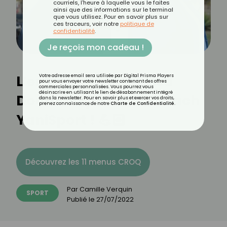
courriels, l'heure à laquelle vous le faites
ainsi que des informations sur le terminal
que vous utilisez. Pour en savoir plus sur
ces traceurs, voir notre
politique de
confidentialité
.
Je reçois mon cadeau !
L’entraînement d’Issa
Votre adresse email sera utilisée par Digital Prisma Players
pour vous envoyer votre newsletter contenant des offres
commerciales personnalisées. Vous pourrez vous
désinscrire en utilisant le lien de désabonnement intégré
Doumbia par notre coach
dans la newsletter. Pour en savoir plus et exercer vos droits,
prenez connaissance de notre
Charte de Confidentialité
.
YaniSport ! 💪🏻
Découvrez les 11 menus CROQ
Par
Camille Verquin
SPORT
Publié le
27/07/2022