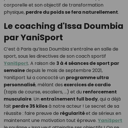
corporelle et son objectif de transformation
physique,
perdre du poids se fera naturellement
.
Le coaching d'Issa Doumbia
par YaniSport
C’est à Paris qu’Issa Doumbia s’entraîne en salle de
sport, sous les directives de son coach sportif
YaniSport
. A raison de
3 à 4 séances de sport par
semaine
depuis le mois de septembre 2021,
YaniSport lui a concocté un
programme ultra
personnalisé
, mêlant des
exercices de cardio
(tapis de course, escaliers, …) et du
renforcement
musculaire
. Un
entraînement full body
, qui a déjà
fait
perdre 35 kilos
à notre acteur ! Le secret de sa
réussite : faire preuve de
régularité
et de sérieux en
maintenant une motivation tout épreuve.
YaniSport
le souligne « Issa veut atteindre ses objectifs ! On se