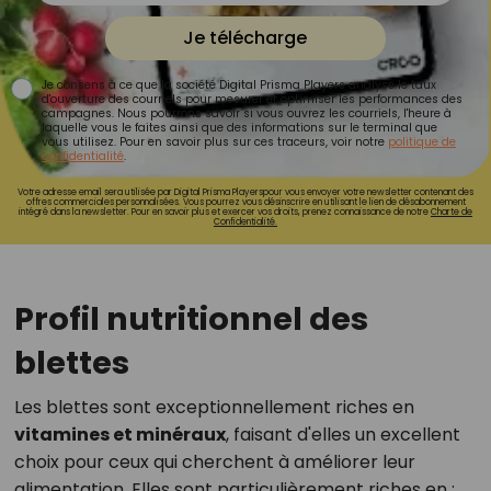
Je télécharge
Je consens à ce que la société Digital Prisma Players analyse le taux
d'ouverture des courriels pour mesurer et optimiser les performances des
campagnes. Nous pourrons savoir si vous ouvrez les courriels, l'heure à
laquelle vous le faites ainsi que des informations sur le terminal que
vous utilisez. Pour en savoir plus sur ces traceurs, voir notre
politique de
confidentialité
.
Votre adresse email sera utilisée par Digital Prisma Playerspour vous envoyer votre newsletter contenant des
offres commerciales personnalisées. Vous pourrez vous désinscrire en utilisant le lien de désabonnement
intégré dans la newsletter. Pour en savoir plus et exercer vos droits, prenez connaissance de notre
Charte de
Confidentialité.
Profil nutritionnel des
blettes
Les blettes sont exceptionnellement riches en
vitamines et minéraux
, faisant d'elles un excellent
choix pour ceux qui cherchent à améliorer leur
alimentation. Elles sont particulièrement riches en :