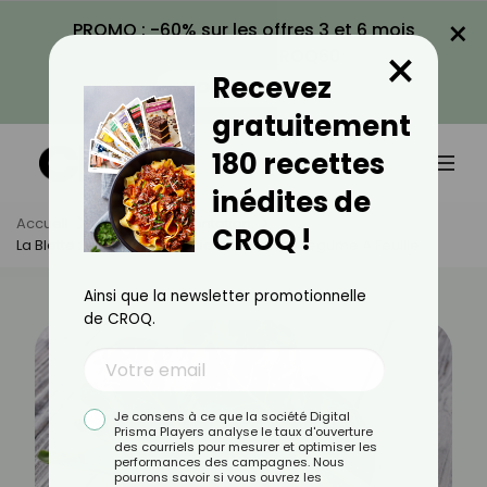
×
PROMO : -60% sur les offres 3 et 6 mois
×
avec le code CROQ60
Recevez
VOIR LA PROMO
gratuitement
180 recettes
inédites de
Accueil
Actus
Alimentation
CROQ !
La Blette : Découvrez Les Bienfaits De Ce Légume À Feuille
Ainsi que la newsletter promotionnelle
de CROQ.
Je consens à ce que la société Digital
Prisma Players analyse le taux d'ouverture
des courriels pour mesurer et optimiser les
performances des campagnes. Nous
pourrons savoir si vous ouvrez les