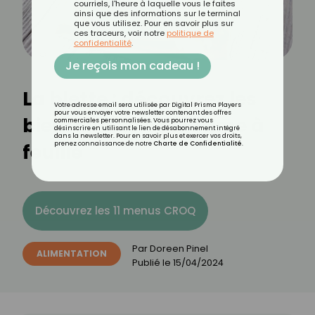
courriels, l'heure à laquelle vous le faites
ainsi que des informations sur le terminal
que vous utilisez. Pour en savoir plus sur
ces traceurs, voir notre
politique de
confidentialité
.
Je reçois mon cadeau !
La blette : découvrez les
Votre adresse email sera utilisée par Digital Prisma Players
pour vous envoyer votre newsletter contenant des offres
bienfaits de ce légume à
commerciales personnalisées. Vous pourrez vous
désinscrire en utilisant le lien de désabonnement intégré
dans la newsletter. Pour en savoir plus et exercer vos droits,
feuille
prenez connaissance de notre
Charte de Confidentialité
.
Découvrez les 11 menus CROQ
Par
Doreen Pinel
ALIMENTATION
Publié le
15/04/2024