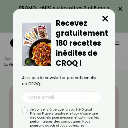
×
PROMO : -60% sur les offres 3 et 6 mois
×
avec le code CROQ60
Recevez
VOIR LA PROMO
gratuitement
180 recettes
inédites de
Accueil
Actus
Minceur
CROQ !
La Graisse Beige : Qu'est-Ce Que C'est ?
Ainsi que la newsletter promotionnelle
de CROQ.
Je consens à ce que la société Digital
Prisma Players analyse le taux d'ouverture
des courriels pour mesurer et optimiser les
performances des campagnes. Nous
pourrons savoir si vous ouvrez les