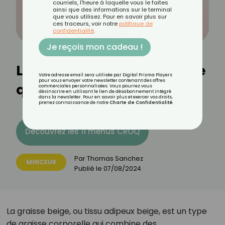
courriels, l'heure à laquelle vous le faites
ainsi que des informations sur le terminal
que vous utilisez. Pour en savoir plus sur
ces traceurs, voir notre
politique de
confidentialité
.
Je reçois mon cadeau !
La graisse beige : qu'est-ce
Votre adresse email sera utilisée par Digital Prisma Players
pour vous envoyer votre newsletter contenant des offres
que c'est ?
commerciales personnalisées. Vous pourrez vous
désinscrire en utilisant le lien de désabonnement intégré
dans la newsletter. Pour en savoir plus et exercer vos droits,
prenez connaissance de notre
Charte de Confidentialité
.
Découvrez les 11 menus CROQ
Par
Thomas Sanchez
MINCEUR
Publié le
07/08/2024
La graisse beige, ou tissu adipeux beige, est un type
de graisse corporelle qui combine des