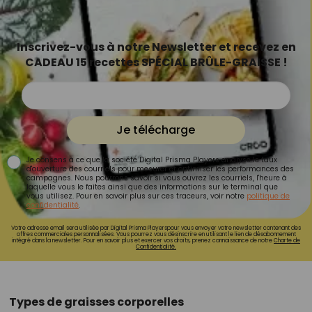
Inscrivez-vous à notre Newsletter et recevez en
CADEAU 15 recettes SPÉCIAL BRÛLE-GRAISSE !
Je télécharge
Je consens à ce que la société Digital Prisma Players analyse le taux
d'ouverture des courriels pour mesurer et optimiser les performances des
campagnes. Nous pourrons savoir si vous ouvrez les courriels, l'heure à
laquelle vous le faites ainsi que des informations sur le terminal que
vous utilisez. Pour en savoir plus sur ces traceurs, voir notre
politique de
confidentialité
.
Votre adresse email sera utilisée par Digital Prisma Playerspour vous envoyer votre newsletter contenant des
offres commerciales personnalisées. Vous pourrez vous désinscrire en utilisant le lien de désabonnement
intégré dans la newsletter. Pour en savoir plus et exercer vos droits, prenez connaissance de notre
Charte de
Confidentialité.
Types de graisses corporelles