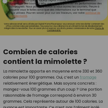
Je consens à ce que la société Digital Prisma Players analyse le taux
d'ouverture des courriels pour mesurer et optimiser les performances des
campagnes. Nous pourrons savoir si vous ouvrez les courriels, l'heure à
laquelle vous le faites ainsi que des informations sur le terminal que
vous utilisez. Pour en savoir plus sur ces traceurs, voir notre
politique de
confidentialité
.
Votre adresse email sera utilisée par Digital Prisma Playerspour vous envoyer votre newsletter contenant des
offres commerciales personnalisées. Vous pourrez vous désinscrire en utilisant le lien de désabonnement
intégré dans la newsletter. Pour en savoir plus et exercer vos droits, prenez connaissance de notre
Charte de
Confidentialité.
Combien de calories
contient la mimolette ?
La mimolette apporte en moyenne entre 330 et 360
calories pour 100 grammes. Oui, c’est un
fromage
relativement énergétique. Mais soyons concrets :
mangez-vous 100 grammes d’un coup ? Une portion
raisonnable de fromage correspond à environ 30
grammes. Cela représente autour de 100 calories. La
nuance est importante. Ce n’est pas l’aliment isolé