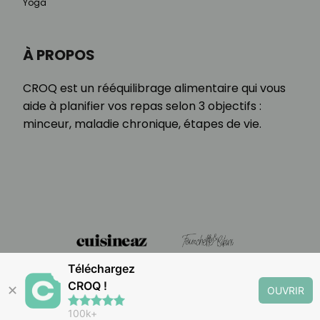
Yoga
À PROPOS
CROQ est un rééquilibrage alimentaire qui vous
aide à planifier vos repas selon 3 objectifs :
minceur, maladie chronique, étapes de vie.
Téléchargez
CROQ !
✕
OUVRIR
100k+