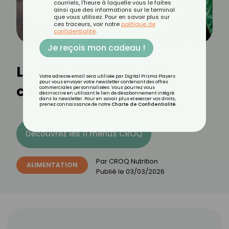
courriels, l'heure à laquelle vous le faites
ainsi que des informations sur le terminal
que vous utilisez. Pour en savoir plus sur
ces traceurs, voir notre
politique de
confidentialité
.
Je reçois mon cadeau !
La mimolette est-elle
Votre adresse email sera utilisée par Digital Prisma Players
pour vous envoyer votre newsletter contenant des offres
calorique ?
commerciales personnalisées. Vous pourrez vous
désinscrire en utilisant le lien de désabonnement intégré
dans la newsletter. Pour en savoir plus et exercer vos droits,
prenez connaissance de notre
Charte de Confidentialité
.
Découvrez les 11 menus CROQ
Par
CROQ Nutrition
ALIMENTATION
Publié le
03/03/2026