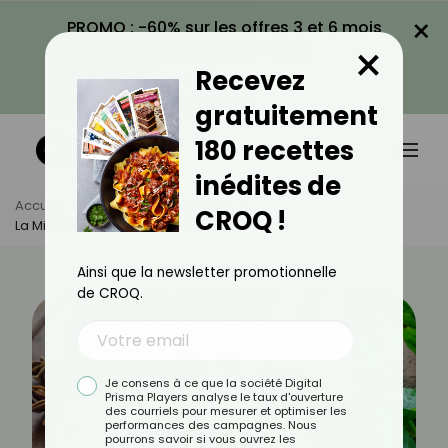
×
PROMO : -60% sur les offres 3 et 6 mois
×
avec le code CROQ60
Recevez
VOIR LA PROMO
gratuitement
180 recettes
inédites de
Accueil
Actus
Alimentation
CROQ !
La Mimolette Est-Elle Calorique ?
Ainsi que la newsletter promotionnelle
de CROQ.
Je consens à ce que la société Digital
Prisma Players analyse le taux d'ouverture
des courriels pour mesurer et optimiser les
performances des campagnes. Nous
pourrons savoir si vous ouvrez les