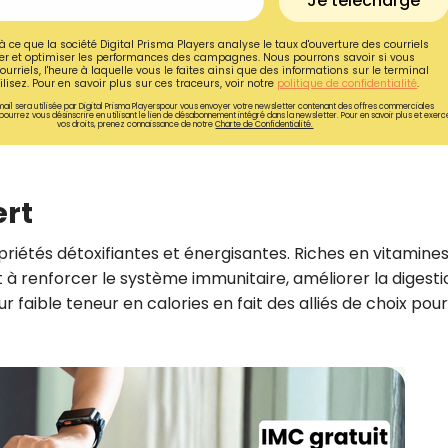
Je télécharge
à ce que la société Digital Prisma Players analyse le taux d'ouverture des courriels
r et optimiser les performances des campagnes. Nous pourrons savoir si vous
ourriels, l'heure à laquelle vous le faites ainsi que des informations sur le terminal
lisez. Pour en savoir plus sur ces traceurs, voir notre
politique de confidentialité
.
ail sera utilisée par Digital Prisma Playerspour vous envoyer votre newsletter contenant des offres commerciales
pourrez vous désinscrire en utilisant le lien de désabonnement intégré dans la newsletter. Pour en savoir plus et exerc
vos droits, prenez connaissance de notre
Charte de Confidentialité.
ert
priétés détoxifiantes et énergisantes. Riches en vitamines
t à renforcer le système immunitaire, améliorer la digesti
r faible teneur en calories en fait des alliés de choix pour
Recevez gratuitemen
recettes inédites de
!
Ainsi que la newsletter promotio