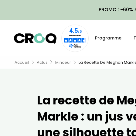
PROMO : -60% s
Programme
T
Accueil
Actus
Minceur
La Recette De Meghan Markle 
La recette de M
Markle : un jus v
une silhouette t