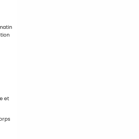
matin
tion
e et
corps