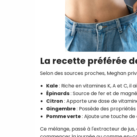
La recette préférée 
Selon des sources proches, Meghan privi
Kale
: Riche en vitamines K, A et C, il 
Épinards
: Source de fer et de magnési
Citron
: Apporte une dose de vitamine 
Gingembre
: Possède des propriétés
Pomme verte
: Ajoute une touche de 
Ce mélange, passé à l'extracteur de jus, 
commencer la journée ou comme en-cas 