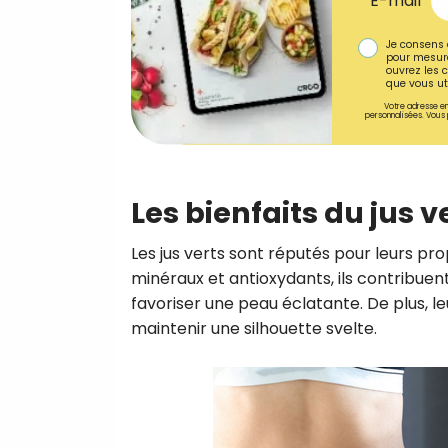
E-mail
Je consens 
pour mesure
ouvrez les c
que vous uti
Votre adresse em
personnalisées. Vous 
Les bienfaits du jus v
Les jus verts sont réputés pour leurs pro
minéraux et antioxydants, ils contribuen
favoriser une peau éclatante. De plus, leu
maintenir une silhouette svelte.