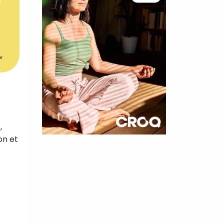
er
,
on et
×
t 180
 CROQ
nnelle de