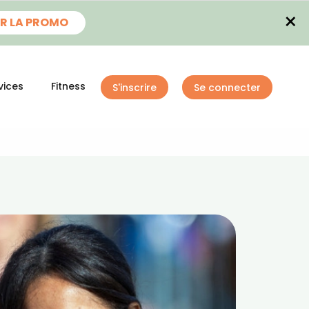
×
R LA PROMO
vices
Fitness
S'inscrire
Se connecter