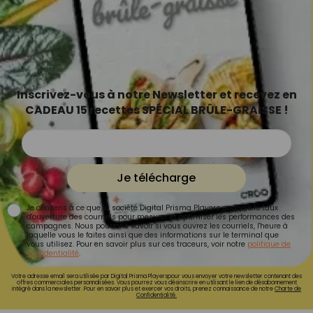
Inscrivez-vous à notre Newsletter et recevez en
CADEAU 15 recettes SPÉCIAL BRÛLE-GRAISSE !
Je télécharge
Je consens à ce que la société Digital Prisma Players analyse le taux
d'ouverture des courriels pour mesurer et optimiser les performances des
campagnes. Nous pourrons savoir si vous ouvrez les courriels, l'heure à
laquelle vous le faites ainsi que des informations sur le terminal que
vous utilisez. Pour en savoir plus sur ces traceurs, voir notre
politique de
confidentialité
.
Votre adresse email sera utilisée par Digital Prisma Playerspour vous envoyer votre newsletter contenant des
offres commerciales personnalisées. Vous pourrez vous désinscrire en utilisant le lien de désabonnement
intégré dans la newsletter. Pour en savoir plus et exercer vos droits, prenez connaissance de notre
Charte de
Confidentialité.