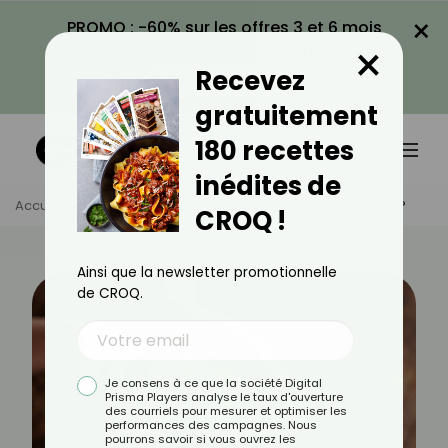
×
PROMO : -60% sur les offres 3 et 6 mois
×
avec le code CROQ60
Recevez
VOIR LA PROMO
gratuitement
180 recettes
inédites de
Accueil
Actus
Minceur
Le Café Est-Il Coupe-Faim ?
CROQ !
Ainsi que la newsletter promotionnelle
de CROQ.
Je consens à ce que la société Digital
Prisma Players analyse le taux d'ouverture
des courriels pour mesurer et optimiser les
performances des campagnes. Nous
pourrons savoir si vous ouvrez les