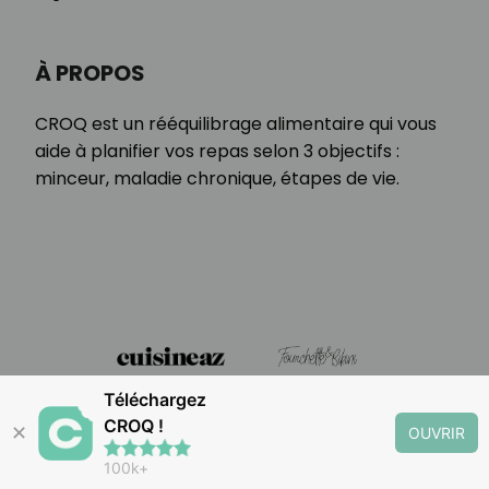
À PROPOS
CROQ est un rééquilibrage alimentaire qui vous
aide à planifier vos repas selon 3 objectifs :
minceur, maladie chronique, étapes de vie.
Téléchargez
CROQ !
✕
OUVRIR
100k+