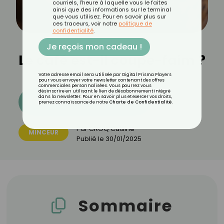
courriels, l'heure à laquelle vous le faites
ainsi que des informations sur le terminal
que vous utilisez. Pour en savoir plus sur
ces traceurs, voir notre
politique de
confidentialité
.
Je reçois mon cadeau !
Le café est-il coupe-faim ?
Votre adresse email sera utilisée par Digital Prisma Players
pour vous envoyer votre newsletter contenant des offres
commerciales personnalisées. Vous pourrez vous
désinscrire en utilisant le lien de désabonnement intégré
dans la newsletter. Pour en savoir plus et exercer vos droits,
Découvrez les 11 menus CROQ
prenez connaissance de notre
Charte de Confidentialité
.
Par
CROQ Cuisine
MINCEUR
Publié le
30/01/2025
Sommaire