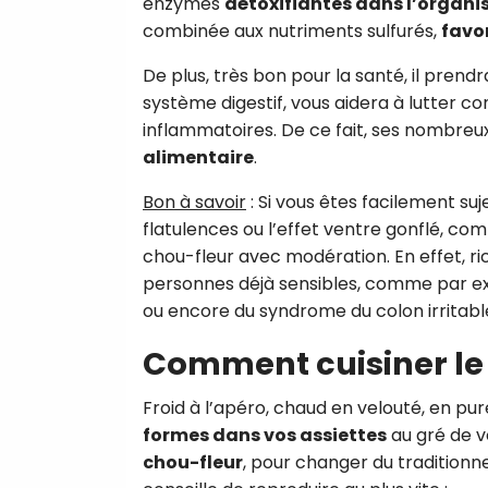
enzymes
détoxifiantes dans l’organ
combinée aux nutriments sulfurés,
favor
De plus, très bon pour la santé, il pren
système digestif, vous aidera à lutter co
inflammatoires. De ce fait, ses nombreux
alimentaire
.
Bon à savoir
: Si vous êtes facilement su
flatulences ou l’effet ventre gonflé, co
chou-fleur avec modération. En effet, rich
personnes déjà sensibles, comme par ex
ou encore du syndrome du colon irritabl
Comment cuisiner le 
Froid à l’apéro, chaud en velouté, en pur
formes dans vos assiettes
au gré de vo
chou-fleur
, pour changer du traditionn