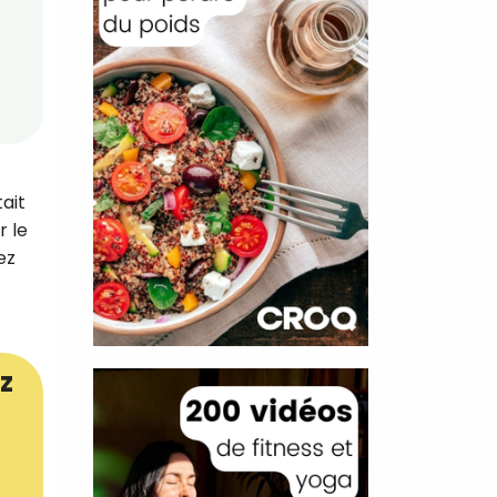
tait
r le
ez
z