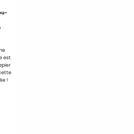
ou-
e
une
e est
apier
cette
ée !