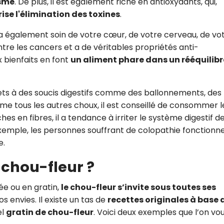
isme
. De plus, il est également riche en antioxydants, qui,
ise l'élimination des toxines
.
dra également soin de votre cœur, de votre cerveau, de vo
ntre les cancers et a de véritables propriétés anti-
 bienfaits en font
un aliment phare dans un rééquilib
jets à des soucis digestifs comme des ballonnements, des
mme tous les autres choux, il est conseillé de consommer l
es en fibres, il a tendance à irriter le système digestif d
emple, les personnes souffrant de colopathie fonctionne
e.
chou-fleur ?
ée ou en gratin,
le chou-fleur s’invite sous toutes ses
s envies. Il existe un tas de
recettes originales à base 
el
gratin de chou-fleur
. Voici deux exemples que l’on vo