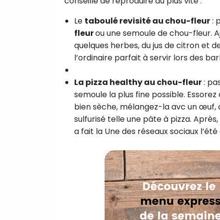
conseille de reproduire au plus vite :
Le
taboulé revisité au chou-fleur
: 
fleur
ou une semoule de chou-fleur. A
quelques herbes, du jus de citron et de
l’ordinaire parfait à servir lors des b
La pizza healthy au chou-fleur
: pa
semoule la plus fine possible. Essore
bien sèche, mélangez-la avc un œuf, du
sulfurisé telle une pâte à pizza. Après
a fait la Une des réseaux sociaux l’été