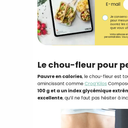
E-mail
Je consens 
pour mesure
ouvrez les c
que vous uti
Votre adresse em
personnalisées. Vous 
Le chou-fleur pour p
Pauvre en calories
, le chou-fleur est 
amincissant comme
Croq’Kilos
Composé 
100 g et a un index glycémique extr
excellente
, qu’il ne faut pas hésiter à 