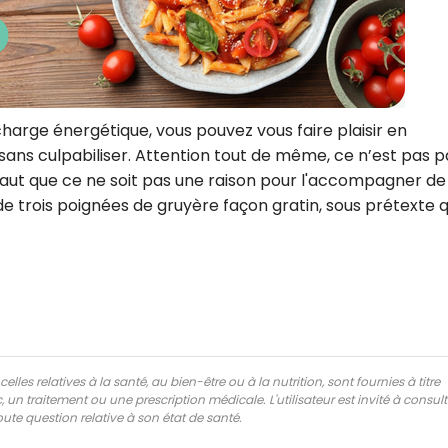
charge énergétique, vous pouvez vous faire plaisir en
ve sans culpabiliser. Attention tout de même, ce n’est pas 
 faut que ce ne soit pas une raison pour l'accompagner de
 trois poignées de gruyère façon gratin, sous prétexte 
lles relatives à la santé, au bien-être ou à la nutrition, sont fournies à titre
 un traitement ou une prescription médicale. L'utilisateur est invité à consul
ute question relative à son état de santé.