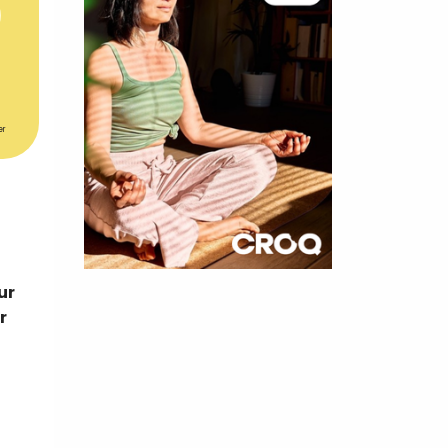
er
×
ur
r
t 180
 CROQ
nnelle de