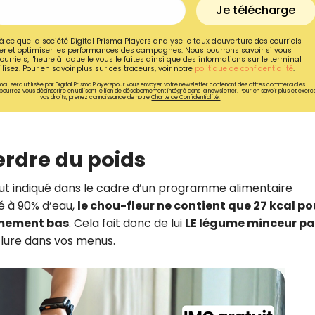
Je télécharge
à ce que la société Digital Prisma Players analyse le taux d'ouverture des courriels
r et optimiser les performances des campagnes. Nous pourrons savoir si vous
ourriels, l'heure à laquelle vous le faites ainsi que des informations sur le terminal
lisez. Pour en savoir plus sur ces traceurs, voir notre
politique de confidentialité
.
ail sera utilisée par Digital Prisma Playerspour vous envoyer votre newsletter contenant des offres commerciales
pourrez vous désinscrire en utilisant le lien de désabonnement intégré dans la newsletter. Pour en savoir plus et exerc
vos droits, prenez connaissance de notre
Charte de Confidentialité.
erdre du poids
tout indiqué dans le cadre d’un programme alimentaire
à 90% d’eau,
le chou-fleur ne contient que 27 kcal po
êmement bas
. Cela fait donc de lui
LE légume minceur pa
Recevez gratuitemen
inclure dans vos menus.
recettes inédites de
!
Ainsi que la newsletter promotio