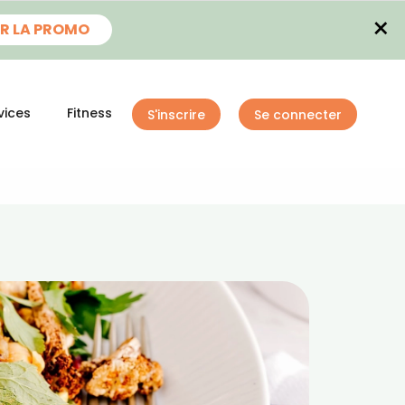
×
R LA PROMO
vices
Fitness
S'inscrire
Se connecter