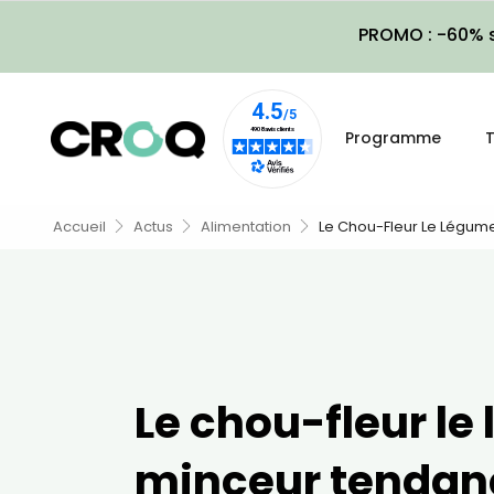
PROMO : -60% s
Programme
T
Accueil
Actus
Alimentation
Le Chou-Fleur Le Légum
Le chou-fleur le
minceur tendan