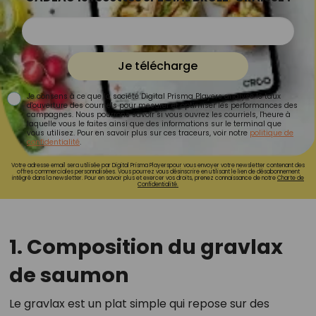
Je télécharge
Je consens à ce que la société Digital Prisma Players analyse le taux
d'ouverture des courriels pour mesurer et optimiser les performances des
campagnes. Nous pourrons savoir si vous ouvrez les courriels, l'heure à
laquelle vous le faites ainsi que des informations sur le terminal que
vous utilisez. Pour en savoir plus sur ces traceurs, voir notre
politique de
confidentialité
.
Votre adresse email sera utilisée par Digital Prisma Playerspour vous envoyer votre newsletter contenant des
offres commerciales personnalisées. Vous pourrez vous désinscrire en utilisant le lien de désabonnement
intégré dans la newsletter. Pour en savoir plus et exercer vos droits, prenez connaissance de notre
Charte de
Confidentialité.
1. Composition du gravlax
de saumon
Le gravlax est un plat simple qui repose sur des