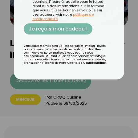
courriels, l'heure à laquelle vous le faites
ainsi que des informations sur le terminal
que vous utilisez. Pour en savoir plus sur
ces traceurs, voir notre
politique de
confidentialité
.
Je reçois mon cadeau !
Le gravlax de saumon est-
Votre adresse email sera utilisée par Digital Prisma Players
pour vous envoyer votre newsletter contenant des offres
il calorique ?
commerciales personnalisées. Vous pourrez vous
désinscrire en utilisant le lien de désabonnement intégré
dans la newsletter. Pour en savoir plus et exercer vos droits,
prenez connaissance de notre
Charte de Confidentialité
.
Découvrez les 11 menus CROQ
Par
CROQ Cuisine
MINCEUR
Publié le
08/03/2025