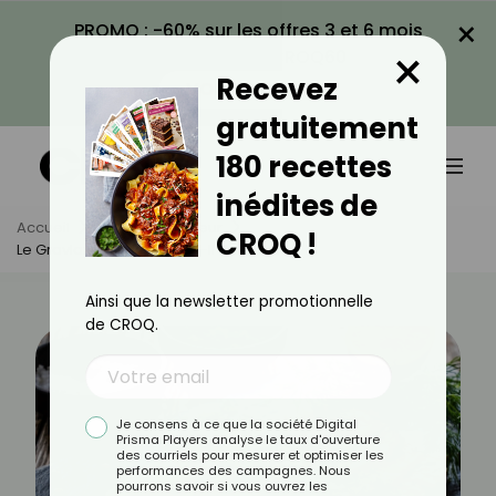
×
PROMO : -60% sur les offres 3 et 6 mois
×
avec le code CROQ60
Recevez
VOIR LA PROMO
gratuitement
180 recettes
inédites de
Accueil
Actus
Minceur
CROQ !
Le Gravlax De Saumon Est-Il Calorique ?
Ainsi que la newsletter promotionnelle
de CROQ.
Je consens à ce que la société Digital
Prisma Players analyse le taux d'ouverture
des courriels pour mesurer et optimiser les
performances des campagnes. Nous
pourrons savoir si vous ouvrez les