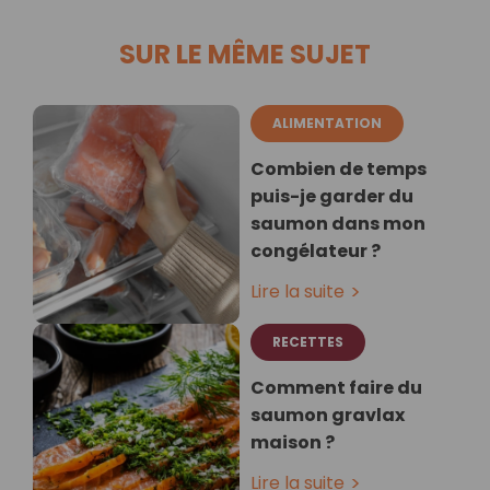
SUR LE MÊME SUJET
ALIMENTATION
Combien de temps
puis-je garder du
saumon dans mon
congélateur ?
Lire la suite
RECETTES
Comment faire du
saumon gravlax
maison ?
Lire la suite