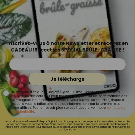
Inscrivez-vous à notre Newsletter et recevez en
CADEAU 15 recettes SPÉCIAL BRÛLE-GRAISSE !
Je télécharge
Je consens à ce que la société Digital Prisma Players analyse le taux
d'ouverture des courriels pour mesurer et optimiser les performances des
campagnes. Nous pourrons savoir si vous ouvrez les courriels, l'heure à
laquelle vous le faites ainsi que des informations sur le terminal que
vous utilisez. Pour en savoir plus sur ces traceurs, voir notre
politique de
confidentialité
.
Votre adresse email sera utilisée par Digital Prisma Playerspour vous envoyer votre newsletter contenant des
offres commerciales personnalisées. Vous pourrez vous désinscrire en utilisant le lien de désabonnement
intégré dans la newsletter. Pour en savoir plus et exercer vos droits, prenez connaissance de notre
Charte de
Confidentialité.