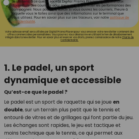
Je consens à ce que la société Digital Prisma Players analyse le taux
d'ouverture des courriels pour mesurer et optimiser les performances des
campagnes. Nous pourrons savoir si vous ouvrez les courriels, l'heure à
laquelle vous le faites ainsi que des informations sur le terminal que
vous utilisez. Pour en savoir plus sur ces traceurs, voir notre
politique de
confidentialité
.
Votre adresse email sera utilisée par Digital Prisma Playerspour vous envoyer votre newsletter contenant des
offres commerciales personnalisées. Vous pourrez vous désinscrire en utilisant le lien de désabonnement
intégré dans la newsletter. Pour en savoir plus et exercer vos droits, prenez connaissance de notre
Charte de
Confidentialité.
1. Le padel, un sport
dynamique et accessible
Qu’est-ce que le padel ?
Le padel est un sport de raquette qui se joue
en
double
, sur un terrain plus petit que le tennis et
entouré de vitres et de grillages qui font partie du jeu.
Les échanges sont rapides, le jeu est tactique et
moins technique que le tennis, ce qui permet aux