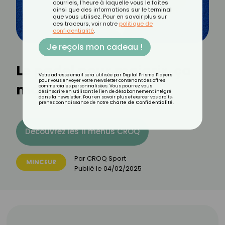
courriels, l'heure à laquelle vous le faites
ainsi que des informations sur le terminal
que vous utilisez. Pour en savoir plus sur
ces traceurs, voir notre
politique de
confidentialité
.
Je reçois mon cadeau !
Le padel pour maigrir, ça
Votre adresse email sera utilisée par Digital Prisma Players
pour vous envoyer votre newsletter contenant des offres
marche vraiment ?
commerciales personnalisées. Vous pourrez vous
désinscrire en utilisant le lien de désabonnement intégré
dans la newsletter. Pour en savoir plus et exercer vos droits,
prenez connaissance de notre
Charte de Confidentialité
.
Découvrez les 11 menus CROQ
Par
CROQ Sport
MINCEUR
Publié le
04/02/2025