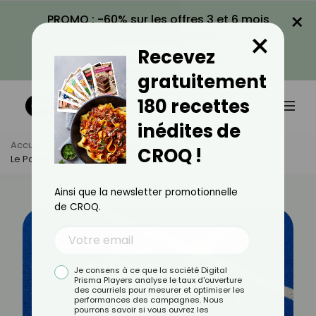
×
PROMO : -60% sur les offres 3 et 6 mois
×
avec le code CROQ60
Recevez
VOIR LA PROMO
gratuitement
180 recettes
inédites de
Accueil
Actus
Minceur
CROQ !
Le Padel Pour Maigrir, Ça Marche Vraiment ?
Ainsi que la newsletter promotionnelle
de CROQ.
Je consens à ce que la société Digital
Prisma Players analyse le taux d'ouverture
des courriels pour mesurer et optimiser les
performances des campagnes. Nous
pourrons savoir si vous ouvrez les