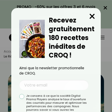
×
PROMO : -60% sur les offres 3 et 6 mois
×
avec le code CROQ60
Recevez
VOIR LA PROMO
gratuitement
180 recettes
inédites de
Accueil
Actus
Minceur
CROQ !
Le Régime Lunaire : Mythe Ou Allié Minceur ?
Ainsi que la newsletter promotionnelle
de CROQ.
Je consens à ce que la société Digital
Prisma Players analyse le taux d'ouverture
des courriels pour mesurer et optimiser les
performances des campagnes. Nous
pourrons savoir si vous ouvrez les