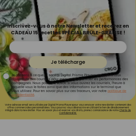
Inscrivez-vous à notre Newsletter et recevez en
CADEAU 15 recettes SPÉCIAL BRÛLE-GRAISSE !
Je télécharge
Je consens à ce que la société Digital Prisma Players analyse le taux
d'ouverture des courriels pour mesurer et optimiser les performances des
campagnes. Nous pourrons savoir si vous ouvrez les courriels, l'heure à
laquelle vous le faites ainsi que des informations sur le terminal que
vous utilisez. Pour en savoir plus sur ces traceurs, voir notre
politique de
confidentialité
.
Votre adresse email sera utilisée par Digital Prisma Playerspour vous envoyer votre newsletter contenant des
offres commerciales personnalisées. Vous pourrez vous désinscrire en utilisant le lien de désabonnement
intégré dans la newsletter. Pour en savoir plus et exercer vos droits, prenez connaissance de notre
Charte de
Confidentialité.