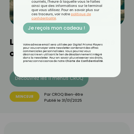
courriels, l'heure à laquelle vous le faites
ainsi que des informations sur le terminal
que vous utilisez. Pour en savoir plus sur
ces traceurs, voir notre
politique de
confidentialité
.
Je reçois mon cadeau !
Le régime lunaire : mythe
Votre adresse email sera utilisée par Digital Prisma Players
pour vous envoyer votre newsletter contenant des offres
ou allié minceur ?
commerciales personnalisées. Vous pourrez vous
désinscrire en utilisant le lien de désabonnement intégré
dans la newsletter. Pour en savoir plus et exercer vos droits,
prenez connaissance de notre
Charte de Confidentialité
.
Découvrez les 11 menus CROQ
Par
CROQ Bien-être
MINCEUR
Publié le
31/01/2025