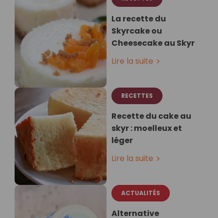
La recette du
Skyrcake ou
Cheesecake au Skyr
Lire la suite
RECETTES
Recette du cake au
skyr : moelleux et
léger
Lire la suite
ACTUALITÉS
Alternative