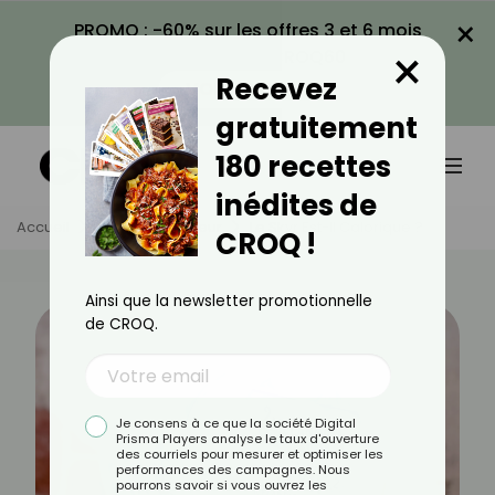
×
PROMO : -60% sur les offres 3 et 6 mois
×
avec le code CROQ60
Recevez
VOIR LA PROMO
gratuitement
180 recettes
inédites de
Accueil
Actus
Minceur
Le Skyr Est-Il Calorique ?
CROQ !
Ainsi que la newsletter promotionnelle
de CROQ.
Je consens à ce que la société Digital
Prisma Players analyse le taux d'ouverture
des courriels pour mesurer et optimiser les
performances des campagnes. Nous
pourrons savoir si vous ouvrez les