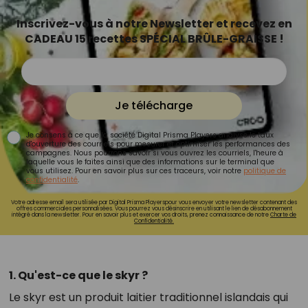
Inscrivez-vous à notre Newsletter et recevez en
CADEAU 15 recettes SPÉCIAL BRÛLE-GRAISSE !
Je télécharge
Je consens à ce que la société Digital Prisma Players analyse le taux
d'ouverture des courriels pour mesurer et optimiser les performances des
campagnes. Nous pourrons savoir si vous ouvrez les courriels, l'heure à
laquelle vous le faites ainsi que des informations sur le terminal que
vous utilisez. Pour en savoir plus sur ces traceurs, voir notre
politique de
confidentialité
.
Votre adresse email sera utilisée par Digital Prisma Playerspour vous envoyer votre newsletter contenant des
offres commerciales personnalisées. Vous pourrez vous désinscrire en utilisant le lien de désabonnement
intégré dans la newsletter. Pour en savoir plus et exercer vos droits, prenez connaissance de notre
Charte de
Confidentialité.
1. Qu'est-ce que le skyr ?
Le skyr est un produit laitier traditionnel islandais qui