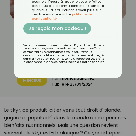
courriels, l'heure à laquelle vous le faites
ainsi que des informations sur le terminal
que vous utilisez. Pour en savoir plus sur
ces traceurs, voir notre
politique de
confidentialité
.
Je reçois mon cadeau !
Le skyr est-il calorique ?
Votre adresse email sera utilisée par Digital Prisma Players
pour vous envoyer votre newsletter contenant des offres
commerciales personnalisées. Vous pourrez vous
désinscrire en utilisant le lien de désabonnement intégré
dans la newsletter. Pour en savoir plus et exercer vos droits,
Découvrez les 11 menus CROQ
prenez connaissance de notre
Charte de Confidentialité
.
Par
Thomas Sanchez
MINCEUR
Publié le
23/09/2024
Le skyr, ce produit laitier venu tout droit d'Islande,
gagne en popularité dans le monde entier pour ses
bienfaits nutritionnels. Mais une question revient
souvent : le skyr est-il calorique ? Ce yaourt épais,