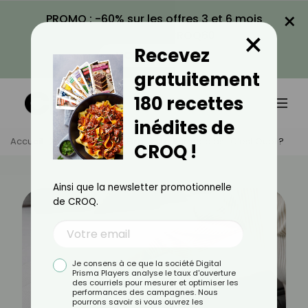
×
PROMO : -60% sur les offres 3 et 6 mois
×
avec le code CROQ60
Recevez
VOIR LA PROMO
gratuitement
180 recettes
inédites de
Accueil
Actus
Bien-Être
Le Surmatelas : C’est Quoi ?
CROQ !
Ainsi que la newsletter promotionnelle
de CROQ.
Je consens à ce que la société Digital
Prisma Players analyse le taux d'ouverture
des courriels pour mesurer et optimiser les
performances des campagnes. Nous
pourrons savoir si vous ouvrez les