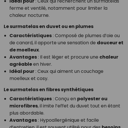
Idéal pour
: Ceux qui recherchent un surmatelas
ferme et ventilé, notamment pour limiter la
chaleur nocturne.
Le surmatelas en duvet ou en plumes
Caractéristiques
: Composé de plumes d’oie ou
de canard, il apporte une sensation de
douceur et
de moelleux
.
Avantages
: Il est léger et procure une
chaleur
agréable
en hiver.
Idéal pour
: Ceux qui aiment un couchage
moelleux et cosy.
Le surmatelas en fibres synthétiques
Caractéristiques
: Conçu en
polyester ou
microfibres
, il imite l’effet du duvet tout en étant
plus abordable.
Avantages
: Hypoallergénique et facile
d’entretien, il est souvent utilisé pour des
besoins