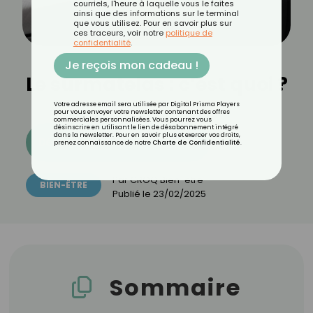
courriels, l'heure à laquelle vous le faites
ainsi que des informations sur le terminal
que vous utilisez. Pour en savoir plus sur
ces traceurs, voir notre
politique de
confidentialité
.
Je reçois mon cadeau !
Le surmatelas : c’est quoi ?
Votre adresse email sera utilisée par Digital Prisma Players
pour vous envoyer votre newsletter contenant des offres
commerciales personnalisées. Vous pourrez vous
désinscrire en utilisant le lien de désabonnement intégré
dans la newsletter. Pour en savoir plus et exercer vos droits,
Découvrez les 11 menus CROQ
prenez connaissance de notre
Charte de Confidentialité
.
Par
CROQ Bien-être
BIEN-ÊTRE
Publié le
23/02/2025
Sommaire