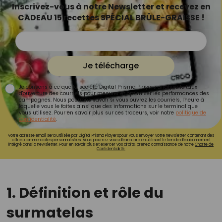
Inscrivez-vous à notre Newsletter et recevez en
CADEAU 15 recettes SPÉCIAL BRÛLE-GRAISSE !
Je télécharge
Je consens à ce que la société Digital Prisma Players analyse le taux
d'ouverture des courriels pour mesurer et optimiser les performances des
campagnes. Nous pourrons savoir si vous ouvrez les courriels, l'heure à
laquelle vous le faites ainsi que des informations sur le terminal que
vous utilisez. Pour en savoir plus sur ces traceurs, voir notre
politique de
confidentialité
.
Votre adresse email sera utilisée par Digital Prisma Playerspour vous envoyer votre newsletter contenant des
offres commerciales personnalisées. Vous pourrez vous désinscrire en utilisant le lien de désabonnement
intégré dans la newsletter. Pour en savoir plus et exercer vos droits, prenez connaissance de notre
Charte de
Confidentialité.
1. Définition et rôle du
surmatelas