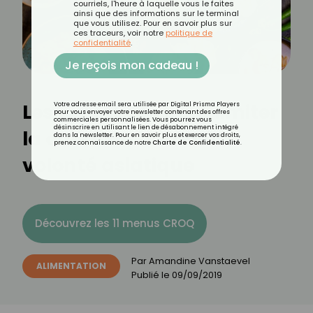
courriels, l'heure à laquelle vous le faites
ainsi que des informations sur le terminal
que vous utilisez. Pour en savoir plus sur
ces traceurs, voir notre
politique de
confidentialité
.
Je reçois mon cadeau !
Les 10 astuces pour limiter
Votre adresse email sera utilisée par Digital Prisma Players
pour vous envoyer votre newsletter contenant des offres
commerciales personnalisées. Vous pourrez vous
désinscrire en utilisant le lien de désabonnement intégré
la casse au buffet à
dans la newsletter. Pour en savoir plus et exercer vos droits,
prenez connaissance de notre
Charte de Confidentialité
.
volonté asiatique
Découvrez les 11 menus CROQ
Par
Amandine Vanstaevel
ALIMENTATION
Publié le
09/09/2019