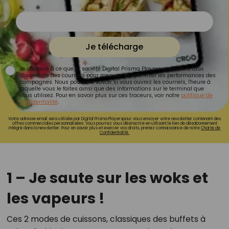
Je télécharge
Je consens à ce que la société Digital Prisma Players analyse le taux
d'ouverture des courriels pour mesurer et optimiser les performances des
campagnes. Nous pourrons savoir si vous ouvrez les courriels, l'heure à
laquelle vous le faites ainsi que des informations sur le terminal que
vous utilisez. Pour en savoir plus sur ces traceurs, voir notre
politique de
confidentialité
.
Votre adresse email sera utilisée par Digital Prisma Playerspour vous envoyer votre newsletter contenant des
offres commerciales personnalisées. Vous pourrez vous désinscrire en utilisant le lien de désabonnement
intégré dans la newsletter. Pour en savoir plus et exercer vos droits, prenez connaissance de notre
Charte de
Confidentialité.
1 – Je saute sur les woks et
les vapeurs !
Ces 2 modes de cuissons, classiques des buffets à