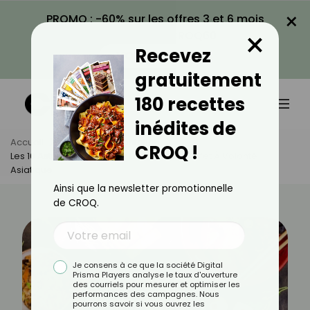
×
PROMO : -60% sur les offres 3 et 6 mois
×
avec le code CROQ60
Recevez
VOIR LA PROMO
gratuitement
180 recettes
inédites de
Accueil
Actus
Alimentation
CROQ !
Les 10 Astuces Pour Limiter La Casse Au Buffet À Volonté
Asiatique
Ainsi que la newsletter promotionnelle
de CROQ.
Je consens à ce que la société Digital
Prisma Players analyse le taux d'ouverture
des courriels pour mesurer et optimiser les
performances des campagnes. Nous
pourrons savoir si vous ouvrez les