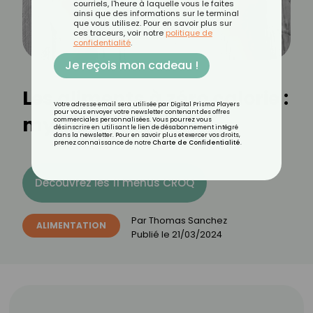
courriels, l'heure à laquelle vous le faites
ainsi que des informations sur le terminal
que vous utilisez. Pour en savoir plus sur
ces traceurs, voir notre
politique de
confidentialité
.
Je reçois mon cadeau !
Les aliments à zéro calorie :
Votre adresse email sera utilisée par Digital Prisma Players
pour vous envoyer votre newsletter contenant des offres
mythe ou réalité ?
commerciales personnalisées. Vous pourrez vous
désinscrire en utilisant le lien de désabonnement intégré
dans la newsletter. Pour en savoir plus et exercer vos droits,
prenez connaissance de notre
Charte de Confidentialité
.
Découvrez les 11 menus CROQ
Par
Thomas Sanchez
ALIMENTATION
Publié le
21/03/2024