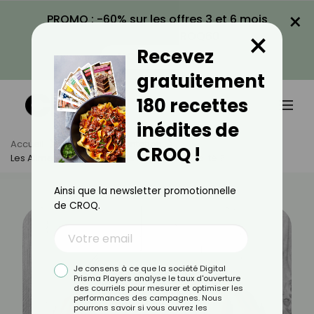
×
PROMO : -60% sur les offres 3 et 6 mois
×
avec le code CROQ60
Recevez
VOIR LA PROMO
gratuitement
180 recettes
inédites de
Accueil
Actus
Alimentation
CROQ !
Les Aliments À Zéro Calorie : Mythe Ou Réalité ?
Ainsi que la newsletter promotionnelle
de CROQ.
Je consens à ce que la société Digital
Prisma Players analyse le taux d'ouverture
des courriels pour mesurer et optimiser les
performances des campagnes. Nous
pourrons savoir si vous ouvrez les