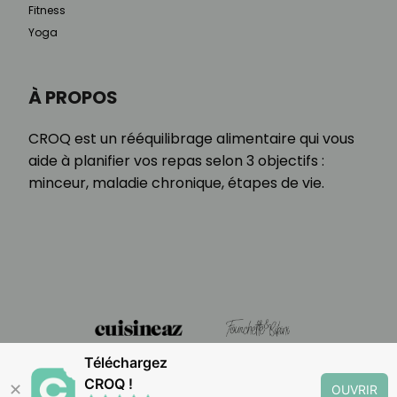
Fitness
Yoga
À PROPOS
CROQ est un rééquilibrage alimentaire qui vous
aide à planifier vos repas selon 3 objectifs :
minceur, maladie chronique, étapes de vie.
Téléchargez
CROQ !
✕
OUVRIR