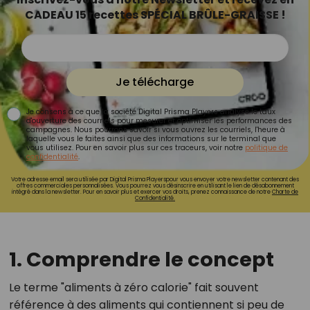
CADEAU 15 recettes SPÉCIAL BRÛLE-GRAISSE !
Je télécharge
Je consens à ce que la société Digital Prisma Players analyse le taux
d'ouverture des courriels pour mesurer et optimiser les performances des
campagnes. Nous pourrons savoir si vous ouvrez les courriels, l'heure à
laquelle vous le faites ainsi que des informations sur le terminal que
vous utilisez. Pour en savoir plus sur ces traceurs, voir notre
politique de
confidentialité
.
Votre adresse email sera utilisée par Digital Prisma Playerspour vous envoyer votre newsletter contenant des
offres commerciales personnalisées. Vous pourrez vous désinscrire en utilisant le lien de désabonnement
intégré dans la newsletter. Pour en savoir plus et exercer vos droits, prenez connaissance de notre
Charte de
Confidentialité.
1. Comprendre le concept
Le terme "aliments à zéro calorie" fait souvent
référence à des aliments qui contiennent si peu de