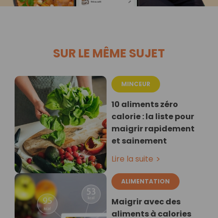
SUR LE MÊME SUJET
MINCEUR
10 aliments zéro
calorie : la liste pour
maigrir rapidement
et sainement
Lire la suite
ALIMENTATION
Maigrir avec des
aliments à calories