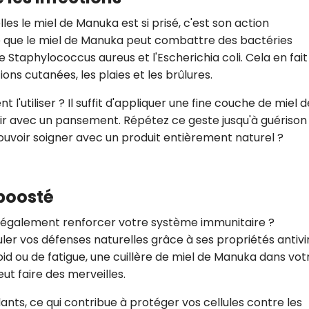
CROQ.
les le miel de Manuka est si prisé, c'est son action
 que le miel de Manuka peut combattre des bactéries
le Staphylococcus aureus et l'Escherichia coli. Cela en fait
ons cutanées, les plaies et les brûlures.
Je consens à ce que la société Digi
Prisma Players analyse le taux d'ou
des courriels pour mesurer et optim
utiliser ? Il suffit d'appliquer une fine couche de miel d
performances des campagnes. No
ir avec un pansement. Répétez ce geste jusqu'à guérison
pourrons savoir si vous ouvrez les co
uvoir soigner avec un produit entièrement naturel ?
l'heure à laquelle vous le faites ains
des informations sur le terminal qu
utilisez. Pour en savoir plus sur ces 
voir notre
politique de confidentialit
boosté
Je reçois mon cadeau !
 également renforcer votre système immunitaire ?
er vos défenses naturelles grâce à ses propriétés antivi
Votre adresse email sera utilisée par Digital Prisma Playe
envoyer votre newsletter contenant des offres commercial
oid ou de fatigue, une cuillère de miel de Manuka dans vot
personnalisées. Vous pourrez vous désinscrire en utilisan
désabonnement intégré dans la newsletter. Pour en savoi
 faire des merveilles.
exercer vos droits, prenez connaissance de notre
Charte 
Confidentialité
.
ydants, ce qui contribue à protéger vos cellules contre les