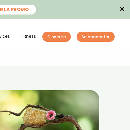
×
R LA PROMO
vices
Fitness
S'inscrire
Se connecter