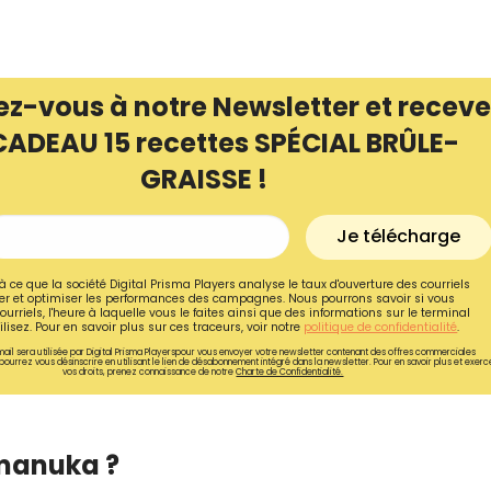
ez-vous à notre Newsletter et receve
CADEAU 15 recettes SPÉCIAL BRÛLE-
GRAISSE !
Je télécharge
à ce que la société Digital Prisma Players analyse le taux d'ouverture des courriels
r et optimiser les performances des campagnes. Nous pourrons savoir si vous
ourriels, l'heure à laquelle vous le faites ainsi que des informations sur le terminal
lisez. Pour en savoir plus sur ces traceurs, voir notre
politique de confidentialité
.
ail sera utilisée par Digital Prisma Playerspour vous envoyer votre newsletter contenant des offres commerciales
pourrez vous désinscrire en utilisant le lien de désabonnement intégré dans la newsletter. Pour en savoir plus et exerc
vos droits, prenez connaissance de notre
Charte de Confidentialité.
 manuka ?