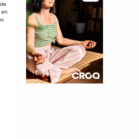
 de
e en
s.
×
t 180
 CROQ
nnelle de