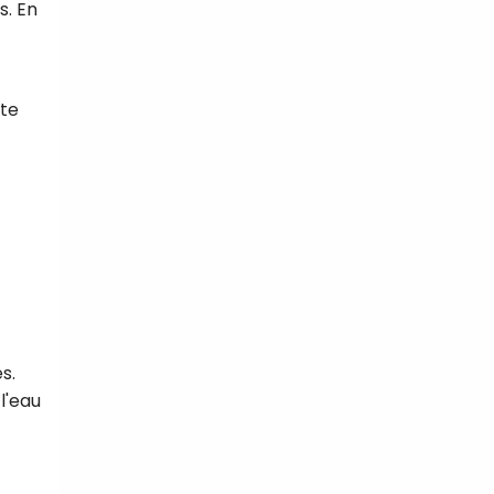
s. En
ste
s.
l'eau