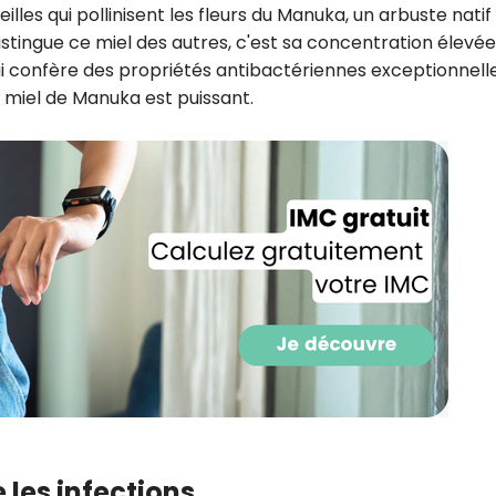
illes qui pollinisent les fleurs du Manuka, un arbuste natif
distingue ce miel des autres, c'est sa concentration élevé
 confère des propriétés antibactériennes exceptionnelle
e miel de Manuka est puissant.
Recevez gratuitemen
recettes inédites de
!
 les infections
Ainsi que la newsletter promotio