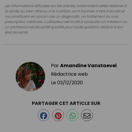
Les informations diffusées sur les articles, notamment celles relatives à
la santé, au bien-être ou à la nutrition, sont fournies à titre indicatif et
ne constituent en aucun cas un diagnostic, un traitement ou une
prescription médicale. L'utilisateur est invité à consulter un médecin ou
un professionnel de santé qualifié pour toute question relative à son
état de santé.
Par
Amandine Vanstaevel
Rédactrice web
Le
03/12/2020
PARTAGER CET ARTICLE SUR