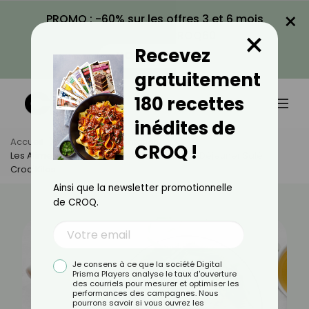
×
PROMO : -60% sur les offres 3 et 6 mois
×
avec le code CROQ60
Recevez
VOIR LA PROMO
gratuitement
180 recettes
inédites de
Accueil
Actus
Alimentation
CROQ !
Les Aliments Indispensables Pour Un Petit-Déjeuner Salé
Croq'Kilos
Ainsi que la newsletter promotionnelle
de CROQ.
Je consens à ce que la société Digital
Prisma Players analyse le taux d'ouverture
des courriels pour mesurer et optimiser les
performances des campagnes. Nous
pourrons savoir si vous ouvrez les