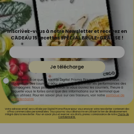
Inscrivez-vous à notre Newsletter et recevez en
CADEAU 15 recettes SPÉCIAL BRÛLE-GRAISSE !
Je télécharge
Je consens à ce que la société Digital Prisma Players analyse le taux
d'ouverture des courriels pour mesurer et optimiser les performances des
campagnes. Nous pourrons savoir si vous ouvrez les courriels, l'heure à
laquelle vous le faites ainsi que des informations sur le terminal que
vous utilisez. Pour en savoir plus sur ces traceurs, voir notre
politique de
confidentialité
.
Votre adresse email sera utilisée par Digital Prisma Playerspour vous envoyer votre newsletter contenant des
offres commerciales personnalisées. Vous pourrez vous désinscrire en utilisant le lien de désabonnement
intégré dans la newsletter. Pour en savoir plus et exercer vos droits, prenez connaissance de notre
Charte de
Confidentialité.