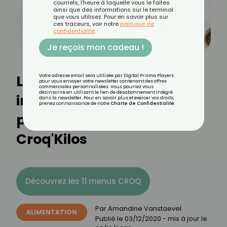
courriels, l'heure à laquelle vous le faites
ainsi que des informations sur le terminal
que vous utilisez. Pour en savoir plus sur
ces traceurs, voir notre
politique de
confidentialité
.
Je reçois mon cadeau !
Les aliments
Votre adresse email sera utilisée par Digital Prisma Players
pour vous envoyer votre newsletter contenant des offres
commerciales personnalisées. Vous pourrez vous
désinscrire en utilisant le lien de désabonnement intégré
indispensables pour un
dans la newsletter. Pour en savoir plus et exercer vos droits,
prenez connaissance de notre
Charte de Confidentialité
.
petit-déjeuner salé
Croq'Kilos
Découvrez les 11 menus CROQ
Par
Amandine Vanstaevel
ALIMENTATION
Publié le
03/12/2020
- mis à jour le