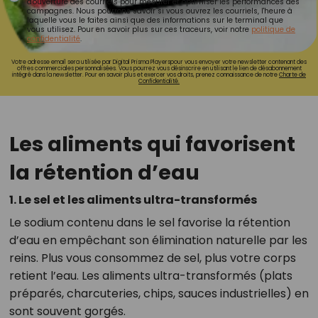
d'ouverture des courriels pour mesurer et optimiser les performances des
campagnes. Nous pourrons savoir si vous ouvrez les courriels, l'heure à
laquelle vous le faites ainsi que des informations sur le terminal que
vous utilisez. Pour en savoir plus sur ces traceurs, voir notre
politique de
confidentialité
.
Votre adresse email sera utilisée par Digital Prisma Playerspour vous envoyer votre newsletter contenant des
offres commerciales personnalisées. Vous pourrez vous désinscrire en utilisant le lien de désabonnement
intégré dans la newsletter. Pour en savoir plus et exercer vos droits, prenez connaissance de notre
Charte de
Confidentialité.
Les aliments qui favorisent
la rétention d’eau
1. Le sel et les aliments ultra-transformés
Le sodium contenu dans le sel favorise la rétention
d’eau en empêchant son élimination naturelle par les
reins. Plus vous consommez de sel, plus votre corps
retient l’eau. Les aliments ultra-transformés (plats
préparés, charcuteries, chips, sauces industrielles) en
sont souvent gorgés.