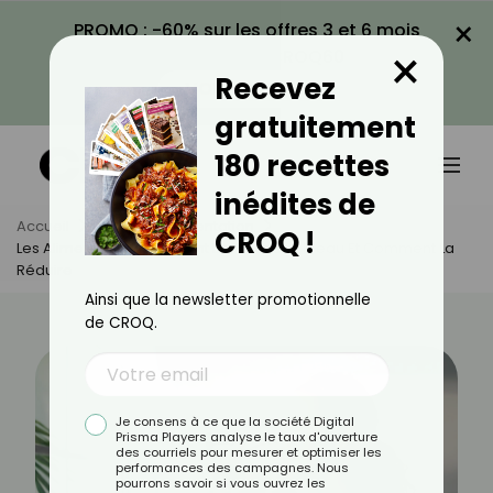
×
PROMO : -60% sur les offres 3 et 6 mois
×
avec le code CROQ60
Recevez
VOIR LA PROMO
gratuitement
180 recettes
inédites de
Accueil
Actus
Alimentation
CROQ !
Les Aliments Qui Favorisent La Rétention D’eau Et Comment La
Réduire
Ainsi que la newsletter promotionnelle
de CROQ.
Je consens à ce que la société Digital
Prisma Players analyse le taux d'ouverture
des courriels pour mesurer et optimiser les
performances des campagnes. Nous
pourrons savoir si vous ouvrez les