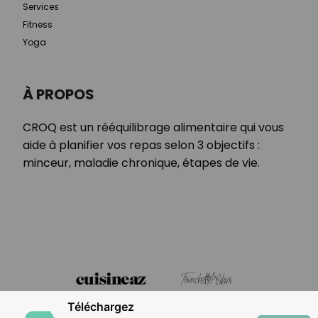
Services
Fitness
Yoga
À PROPOS
CROQ est un rééquilibrage alimentaire qui vous
aide à planifier vos repas selon 3 objectifs :
minceur, maladie chronique, étapes de vie.
Téléchargez