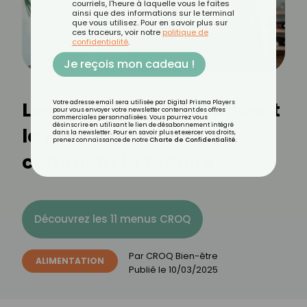
courriels, l'heure à laquelle vous le faites
ainsi que des informations sur le terminal
que vous utilisez. Pour en savoir plus sur
ces traceurs, voir notre
politique de
confidentialité
.
Je reçois mon cadeau !
Les aliments qui favorisent
Votre adresse email sera utilisée par Digital Prisma Players
pour vous envoyer votre newsletter contenant des offres
commerciales personnalisées. Vous pourrez vous
désinscrire en utilisant le lien de désabonnement intégré
la rétention d’eau et
dans la newsletter. Pour en savoir plus et exercer vos droits,
prenez connaissance de notre
Charte de Confidentialité
.
comment la réduire
Découvrez les 11 menus CROQ
Par
CROQ Bien-être
ALIMENTATION
Publié le
10/03/2025