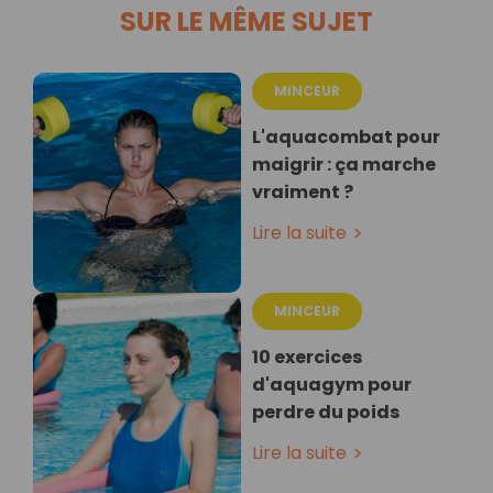
SUR LE MÊME SUJET
MINCEUR
L'aquacombat pour
maigrir : ça marche
vraiment ?
Lire la suite
MINCEUR
10 exercices
d'aquagym pour
perdre du poids
Lire la suite