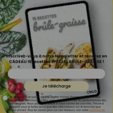
Inscrivez-vous à notre Newsletter et recevez en
CADEAU 15 recettes SPÉCIAL BRÛLE-GRAISSE !
Je télécharge
Je consens à ce que la société Digital Prisma Players analyse le taux
d'ouverture des courriels pour mesurer et optimiser les performances des
campagnes. Nous pourrons savoir si vous ouvrez les courriels, l'heure à
laquelle vous le faites ainsi que des informations sur le terminal que
vous utilisez. Pour en savoir plus sur ces traceurs, voir notre
politique de