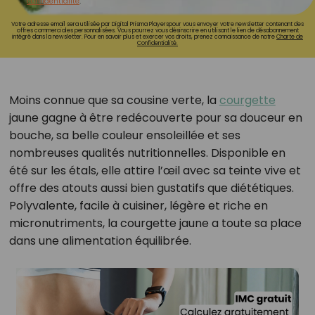
confidentialité
.
Votre adresse email sera utilisée par Digital Prisma Playerspour vous envoyer votre newsletter contenant des
offres commerciales personnalisées. Vous pourrez vous désinscrire en utilisant le lien de désabonnement
intégré dans la newsletter. Pour en savoir plus et exercer vos droits, prenez connaissance de notre
Charte de
Confidentialité.
Moins connue que sa cousine verte, la
courgette
jaune gagne à être redécouverte pour sa douceur en
bouche, sa belle couleur ensoleillée et ses
nombreuses qualités nutritionnelles. Disponible en
été sur les étals, elle attire l’œil avec sa teinte vive et
offre des atouts aussi bien gustatifs que diététiques.
Polyvalente, facile à cuisiner, légère et riche en
micronutriments, la courgette jaune a toute sa place
dans une alimentation équilibrée.