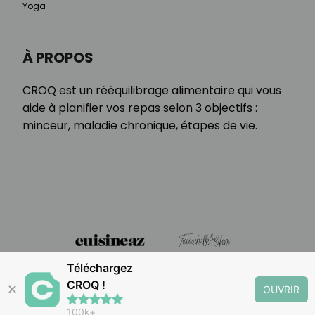
Yoga
À PROPOS
CROQ est un rééquilibrage alimentaire qui vous
aide à planifier vos repas selon 3 objectifs :
minceur, maladie chronique, étapes de vie.
Téléchargez
CROQ !
✕
OUVRIR
100k+