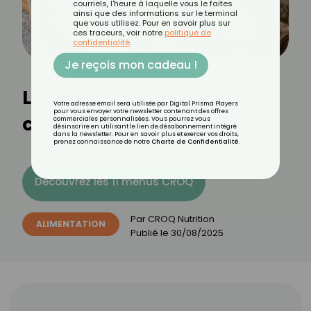
courriels, l'heure à laquelle vous le faites
ainsi que des informations sur le terminal
que vous utilisez. Pour en savoir plus sur
ces traceurs, voir notre
politique de
confidentialité
.
Je reçois mon cadeau !
Les bienfaits de la
Votre adresse email sera utilisée par Digital Prisma Players
pour vous envoyer votre newsletter contenant des offres
courgette jaune
commerciales personnalisées. Vous pourrez vous
désinscrire en utilisant le lien de désabonnement intégré
dans la newsletter. Pour en savoir plus et exercer vos droits,
prenez connaissance de notre
Charte de Confidentialité
.
Découvrez les 11 menus CROQ
Par
CROQ Nutrition
ALIMENTATION
Publié le
30/08/2025