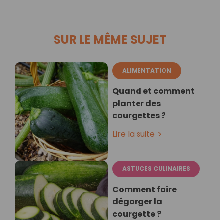
SUR LE MÊME SUJET
ALIMENTATION
Quand et comment
planter des
courgettes ?
Lire la suite
ASTUCES CULINAIRES
Comment faire
dégorger la
courgette ?