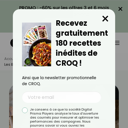
×
PROMO : -60% sur les offres 3 et 6 mois
×
avec le code CROQ60
Recevez
VOIR LA PROMO
gratuitement
180 recettes
inédites de
Accueil
Actus
Alimentation
CROQ !
Les Bienfaits De La Courgette Jaune
Ainsi que la newsletter promotionnelle
de CROQ.
Je consens à ce que la société Digital
Prisma Players analyse le taux d'ouverture
des courriels pour mesurer et optimiser les
performances des campagnes. Nous
pourrons savoir si vous ouvrez les