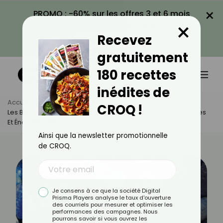
×
PROMO : -60% sur les offres 3 et 6 mois
×
avec le code CROQ60
Recevez
VOIR LA PROMO
gratuitement
180 recettes
inédites de
Accueil
Actus
Bien-Être
CROQ !
Les Bienfaits De La Sodalite : Une Pierre Aux Vertus Apaisantes
Et Énergétiques
Ainsi que la newsletter promotionnelle
de CROQ.
Je consens à ce que la société Digital
Prisma Players analyse le taux d'ouverture
des courriels pour mesurer et optimiser les
performances des campagnes. Nous
pourrons savoir si vous ouvrez les