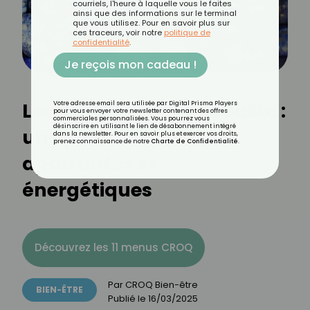
courriels, l'heure à laquelle vous le faites
ainsi que des informations sur le terminal
que vous utilisez. Pour en savoir plus sur
ces traceurs, voir notre
politique de
confidentialité
.
Je reçois mon cadeau !
Les bienfaits de la sodalite :
Votre adresse email sera utilisée par Digital Prisma Players
pour vous envoyer votre newsletter contenant des offres
commerciales personnalisées. Vous pourrez vous
désinscrire en utilisant le lien de désabonnement intégré
une pierre aux vertus
dans la newsletter. Pour en savoir plus et exercer vos droits,
prenez connaissance de notre
Charte de Confidentialité
.
apaisantes et
énergétiques
Découvrez les 11 menus CROQ
Par
CROQ Bien-être
BIEN-ÊTRE
Publié le
16/03/2025