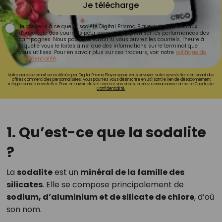
Je télécharge
Je consens à ce que la société Digital Prisma Players analyse le taux
d'ouverture des courriels pour mesurer et optimiser les performances des
campagnes. Nous pourrons savoir si vous ouvrez les courriels, l'heure à
laquelle vous le faites ainsi que des informations sur le terminal que
vous utilisez. Pour en savoir plus sur ces traceurs, voir notre
politique de
confidentialité
.
Votre adresse email sera utilisée par Digital Prisma Playerspour vous envoyer votre newsletter contenant des
offres commerciales personnalisées. Vous pourrez vous désinscrire en utilisant le lien de désabonnement
intégré dans la newsletter. Pour en savoir plus et exercer vos droits, prenez connaissance de notre
Charte de
Confidentialité.
1. Qu’est-ce que la sodalite
?
La
sodalite
est un
minéral de la famille des
silicates
. Elle se compose principalement de
sodium, d’aluminium et de silicate de chlore
, d’où
son nom.