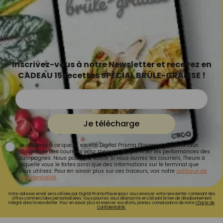
Inscrivez-vous à notre Newsletter et recevez en
CADEAU 15 recettes SPÉCIAL BRÛLE-GRAISSE !
Je télécharge
Je consens à ce que la société Digital Prisma Players analyse le taux
d'ouverture des courriels pour mesurer et optimiser les performances des
campagnes. Nous pourrons savoir si vous ouvrez les courriels, l'heure à
laquelle vous le faites ainsi que des informations sur le terminal que
vous utilisez. Pour en savoir plus sur ces traceurs, voir notre
politique de
confidentialité
.
Votre adresse email sera utilisée par Digital Prisma Playerspour vous envoyer votre newsletter contenant des
offres commerciales personnalisées. Vous pourrez vous désinscrire en utilisant le lien de désabonnement
intégré dans la newsletter. Pour en savoir plus et exercer vos droits, prenez connaissance de notre
Charte de
Confidentialité.