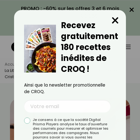
×
PROMO : -60% sur les offres 3 et 6 mois
×
avec le code CROQ60
Recevez
VOIR LA PROMO
gratuitement
180 recettes
inédites de
Accueil
Actus
Bien-Être
CROQ !
La Lithothérapie : Tout Savoir Sur Les Bienfaits Des Pierres Et
Cristaux
Ainsi que la newsletter promotionnelle
de CROQ.
Je consens à ce que la société Digital
Prisma Players analyse le taux d'ouverture
des courriels pour mesurer et optimiser les
performances des campagnes. Nous
pourrons savoir si vous ouvrez les