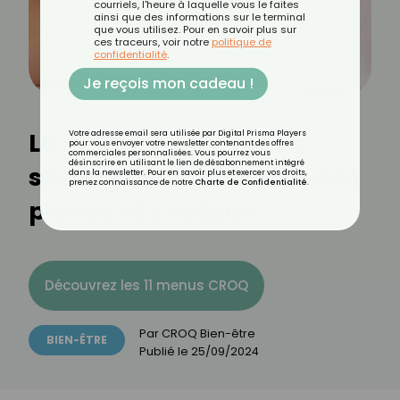
courriels, l'heure à laquelle vous le faites
ainsi que des informations sur le terminal
que vous utilisez. Pour en savoir plus sur
ces traceurs, voir notre
politique de
confidentialité
.
Je reçois mon cadeau !
La lithothérapie : Tout
Votre adresse email sera utilisée par Digital Prisma Players
pour vous envoyer votre newsletter contenant des offres
commerciales personnalisées. Vous pourrez vous
désinscrire en utilisant le lien de désabonnement intégré
savoir sur les bienfaits des
dans la newsletter. Pour en savoir plus et exercer vos droits,
prenez connaissance de notre
Charte de Confidentialité
.
pierres et cristaux
Découvrez les 11 menus CROQ
Par
CROQ Bien-être
BIEN-ÊTRE
Publié le
25/09/2024