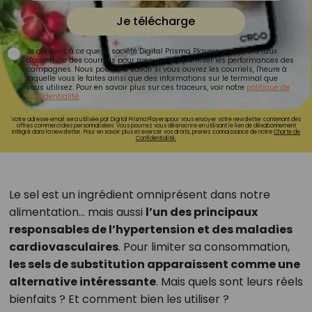
Je télécharge
Je consens à ce que la société Digital Prisma Players analyse le taux
d'ouverture des courriels pour mesurer et optimiser les performances des
campagnes. Nous pourrons savoir si vous ouvrez les courriels, l'heure à
laquelle vous le faites ainsi que des informations sur le terminal que
vous utilisez. Pour en savoir plus sur ces traceurs, voir notre
politique de
confidentialité
.
Votre adresse email sera utilisée par Digital Prisma Playerspour vous envoyer votre newsletter contenant des
offres commerciales personnalisées. Vous pourrez vous désinscrire en utilisant le lien de désabonnement
intégré dans la newsletter. Pour en savoir plus et exercer vos droits, prenez connaissance de notre
Charte de
Confidentialité.
Le sel est un ingrédient omniprésent dans notre
alimentation… mais aussi
l’un des principaux
responsables de l’hypertension et des maladies
cardiovasculaires
. Pour limiter sa consommation,
les sels de substitution apparaissent comme une
alternative intéressante
. Mais quels sont leurs réels
bienfaits ? Et comment bien les utiliser ?