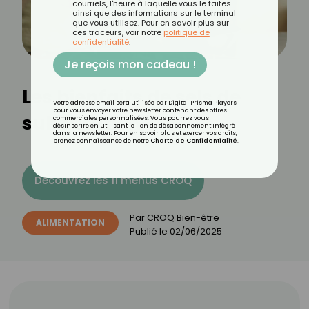
courriels, l'heure à laquelle vous le faites
ainsi que des informations sur le terminal
que vous utilisez. Pour en savoir plus sur
ces traceurs, voir notre
politique de
confidentialité
.
Je reçois mon cadeau !
Les bienfaits de sels de
Votre adresse email sera utilisée par Digital Prisma Players
pour vous envoyer votre newsletter contenant des offres
substitution
commerciales personnalisées. Vous pourrez vous
désinscrire en utilisant le lien de désabonnement intégré
dans la newsletter. Pour en savoir plus et exercer vos droits,
prenez connaissance de notre
Charte de Confidentialité
.
Découvrez les 11 menus CROQ
Par
CROQ Bien-être
ALIMENTATION
Publié le
02/06/2025