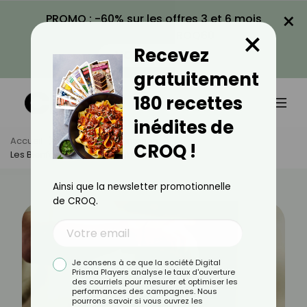
×
PROMO : -60% sur les offres 3 et 6 mois
×
avec le code CROQ60
Recevez
VOIR LA PROMO
gratuitement
180 recettes
inédites de
Accueil
Actus
Alimentation
CROQ !
Les Bienfaits De Sels De Substitution
Ainsi que la newsletter promotionnelle
de CROQ.
Je consens à ce que la société Digital
Prisma Players analyse le taux d'ouverture
des courriels pour mesurer et optimiser les
performances des campagnes. Nous
pourrons savoir si vous ouvrez les