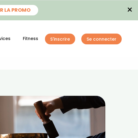
×
R LA PROMO
vices
Fitness
S'inscrire
Se connecter