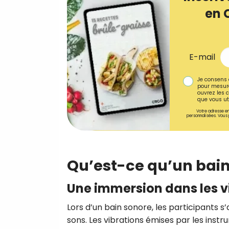
en 
E-mail
Je consens 
pour mesure
ouvrez les c
que vous uti
Votre adresse em
personnalisées. Vous 
Qu’est-ce qu’un bain
Une immersion dans les v
Lors d’un bain sonore, les participants 
sons. Les vibrations émises par les inst