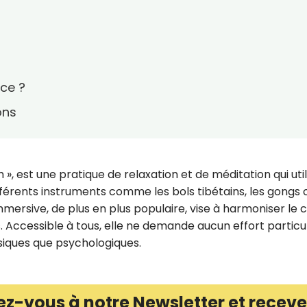
ce ?
ons
 », est une pratique de relaxation et de méditation qui util
ifférents instruments comme les bols tibétains, les gongs 
mmersive, de plus en plus populaire, vise à harmoniser le 
. Accessible à tous, elle ne demande aucun effort particul
siques que psychologiques.
ez-vous à notre Newsletter et receve