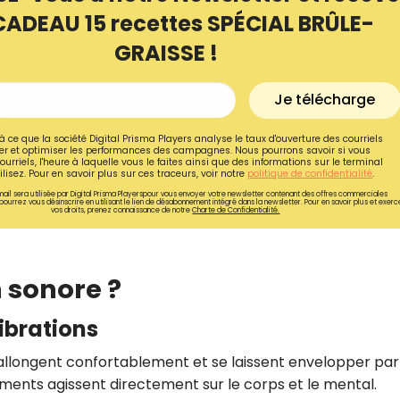
CADEAU 15 recettes SPÉCIAL BRÛLE-
GRAISSE !
Je télécharge
à ce que la société Digital Prisma Players analyse le taux d'ouverture des courriels
r et optimiser les performances des campagnes. Nous pourrons savoir si vous
ourriels, l'heure à laquelle vous le faites ainsi que des informations sur le terminal
lisez. Pour en savoir plus sur ces traceurs, voir notre
politique de confidentialité
.
ail sera utilisée par Digital Prisma Playerspour vous envoyer votre newsletter contenant des offres commerciales
pourrez vous désinscrire en utilisant le lien de désabonnement intégré dans la newsletter. Pour en savoir plus et exerc
vos droits, prenez connaissance de notre
Charte de Confidentialité.
 sonore ?
Recevez gratuitemen
recettes inédites de
ibrations
!
s’allongent confortablement et se laissent envelopper par
ruments agissent directement sur le corps et le mental.
Ainsi que la newsletter promotio