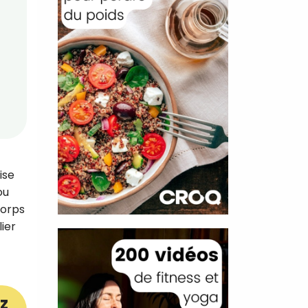
ise
ou
corps
ier
z