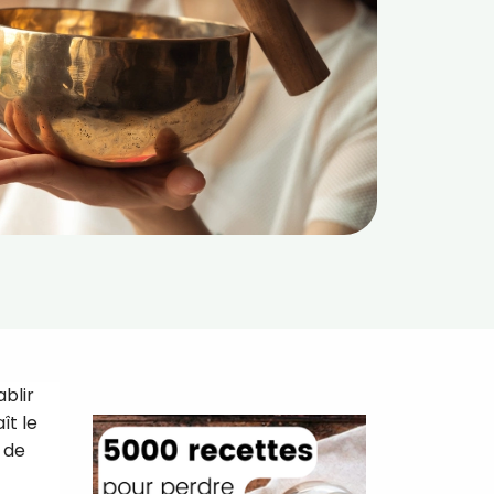
ablir
ît le
s de