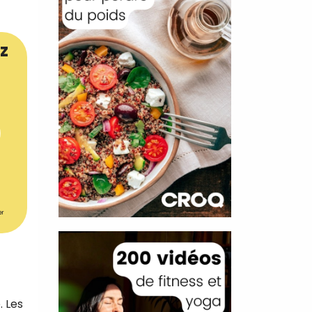
z
er
. Les