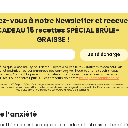
ez-vous à notre Newsletter et receve
CADEAU 15 recettes SPÉCIAL BRÛLE-
GRAISSE !
Je télécharge
à ce que la société Digital Prisma Players analyse le taux d'ouverture des courriels
r et optimiser les performances des campagnes. Nous pourrons savoir si vous
ourriels, l'heure à laquelle vous le faites ainsi que des informations sur le terminal
lisez. Pour en savoir plus sur ces traceurs, voir notre
politique de confidentialité
.
ail sera utilisée par Digital Prisma Playerspour vous envoyer votre newsletter contenant des offres commerciales
pourrez vous désinscrire en utilisant le lien de désabonnement intégré dans la newsletter. Pour en savoir plus et exerc
vos droits, prenez connaissance de notre
Charte de Confidentialité.
e l’anxiété
nothérapie est sa capacité à réduire le stress et l’anxiété