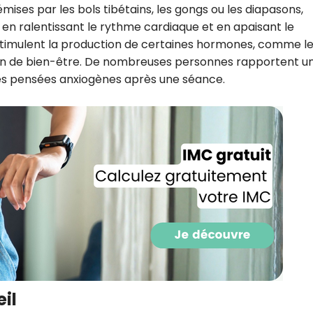
émises par les bols tibétains, les gongs ou les diapasons,
 en ralentissant le rythme cardiaque et en apaisant le
timulent la production de certaines hormones, comme l
ion de bien-être. De nombreuses personnes rapportent u
es pensées anxiogènes après une séance.
Recevez gratuitemen
recettes inédites de
!
il
Ainsi que la newsletter promotio