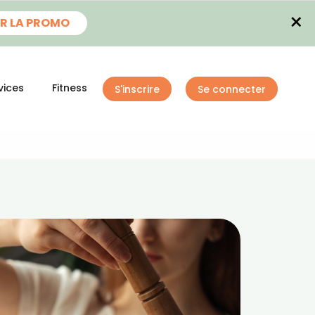
×
R LA PROMO
vices
Fitness
S'inscrire
Se connecter