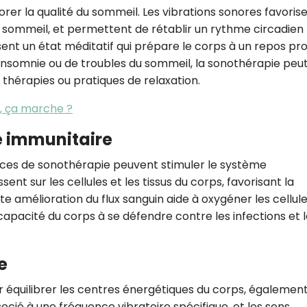
rer la qualité du sommeil. Les vibrations sonores favorise
CROQ.
 sommeil, et permettent de rétablir un rythme circadien
isent un état méditatif qui prépare le corps à un repos pr
’insomnie ou de troubles du sommeil, la sonothérapie peu
Je consens à ce que la société Digi
thérapies ou pratiques de relaxation.
Prisma Players analyse le taux d'ou
des courriels pour mesurer et optim
s, ça marche ?
performances des campagnes. No
pourrons savoir si vous ouvrez les co
e immunitaire
l'heure à laquelle vous le faites ains
des informations sur le terminal qu
utilisez. Pour en savoir plus sur ces 
ances de sonothérapie peuvent stimuler le système
voir notre
politique de confidentialit
nt sur les cellules et les tissus du corps, favorisant la
e amélioration du flux sanguin aide à oxygéner les cellule
Je reçois mon cadeau !
a capacité du corps à se défendre contre les infections et 
Votre adresse email sera utilisée par Digital Prisma Playe
envoyer votre newsletter contenant des offres commercial
personnalisées. Vous pourrez vous désinscrire en utilisan
e
désabonnement intégré dans la newsletter. Pour en savoi
exercer vos droits, prenez connaissance de notre
Charte 
Confidentialité
.
r équilibrer les centres énergétiques du corps, égalemen
cié à une fréquence vibratoire spécifique, et les sons