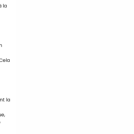
 la
n
 Cela
nt la
ue,
e