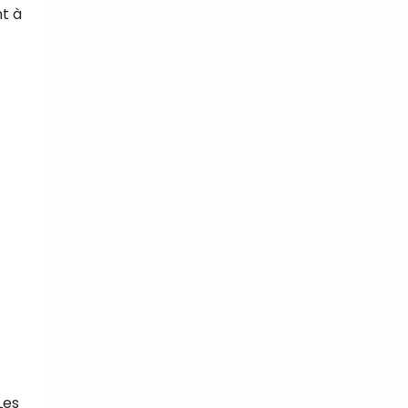
t à
Les