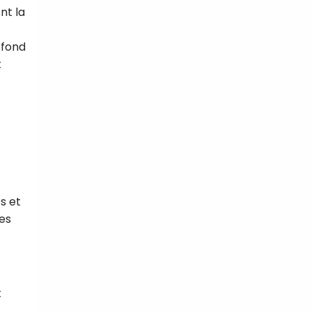
nt la
ofond
t
tal
verture
iser les
us
urriels,
i que
e vous
traceurs,
é
.
s et
les
rs pour vous
es
t le lien de
r plus et
de
t