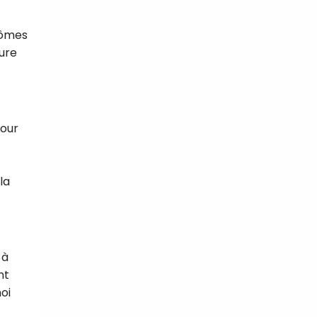
tômes
ure
pour
la
 à
nt
oi