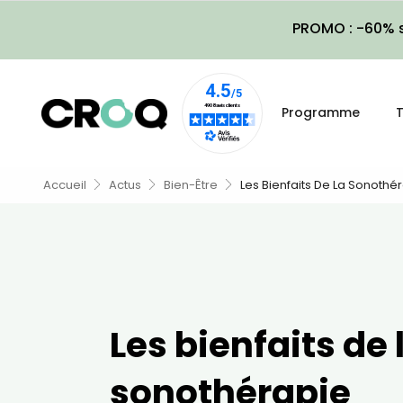
PROMO : -60% s
Programme
T
Accueil
Actus
Bien-Être
Les Bienfaits De La Sonothé
Les bienfaits de 
sonothérapie