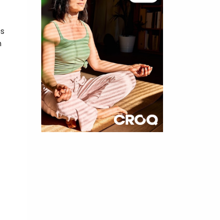
es
n
×
t 180
 CROQ
nnelle de