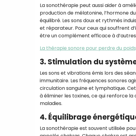
La sonothérapie peut aussi aider à amélio
production de mélatonine, l’hormone du
équilibré. Les sons doux et rythmés indu
et réparateur. Pour ceux qui souffrent d
être un complément efficace à d’autres 
La thérapie sonore pour perdre du poid
3. Stimulation du systèm
Les sons et vibrations émis lors des sé
immunitaire. Les fréquences sonores agisse
circulation sanguine et lymphatique. Cett
à éliminer les toxines, ce qui renforce l
maladies.
4. Équilibrage énergétiqu
La sonothérapie est souvent utilisée pou
appelés chakras. Chaque chakra est asso