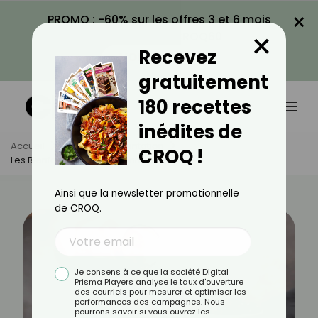
×
PROMO : -60% sur les offres 3 et 6 mois
×
avec le code CROQ60
Recevez
VOIR LA PROMO
gratuitement
180 recettes
inédites de
Accueil
Actus
Alimentation
CROQ !
Les Bienfaits Du Jus De Canneberge
Ainsi que la newsletter promotionnelle
de CROQ.
Je consens à ce que la société Digital
Prisma Players analyse le taux d'ouverture
des courriels pour mesurer et optimiser les
performances des campagnes. Nous
pourrons savoir si vous ouvrez les