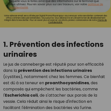
laquelle vous le faites ainsi que des informations sur le terminal que
vous utilisez. Pour en savoir plus sur ces traceurs, voir notre
politique de
confidentialité
.
Votre adresse email sera utilisée par Digital Prisma Playerspour vous envoyer votre newsletter contenant des
offres commerciales personnalisées. Vous pourrez vous désinscrire en utilisant le lien de désabonnement
intégré dans la newsletter. Pour en savoir plus et exercer vos droits, prenez connaissance de notre
Charte de
Confidentialité.
1. Prévention des infections
urinaires
Le jus de canneberge est réputé pour son efficacité
dans la
prévention des infections urinaires
(cystites), notamment chez les femmes. Ce bienfait
est dû à sa teneur en
proanthocyanidines
, des
composés qui empêchent les bactéries, comme
l'
Escherichia coli
, de s'attacher aux parois de la
vessie. Cela réduit ainsi le risque d'infection en
facilitant l'élimination des bactéries via l'urine.