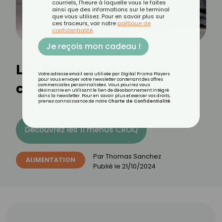
courriels, l'heure à laquelle vous le faites
ainsi que des informations sur le terminal
que vous utilisez. Pour en savoir plus sur
ces traceurs, voir notre
politique de
confidentialité
.
Je reçois mon cadeau !
Les bienfaits du jus de
Votre adresse email sera utilisée par Digital Prisma Players
pour vous envoyer votre newsletter contenant des offres
canneberge
commerciales personnalisées. Vous pourrez vous
désinscrire en utilisant le lien de désabonnement intégré
dans la newsletter. Pour en savoir plus et exercer vos droits,
prenez connaissance de notre
Charte de Confidentialité
.
Découvrez les 11 menus CROQ
Par
Thomas Sanchez
ALIMENTATION
Publié le
21/10/2024