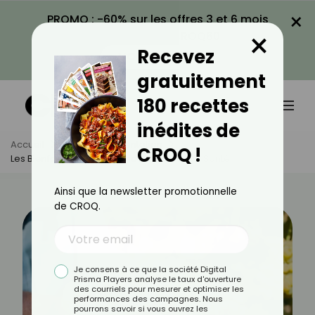
×
PROMO : -60% sur les offres 3 et 6 mois
×
avec le code CROQ60
Recevez
VOIR LA PROMO
gratuitement
180 recettes
inédites de
Accueil
Actus
Alimentation
CROQ !
Les Bienfaits Du Raisin Blanc : Un Trésor De Santé
Ainsi que la newsletter promotionnelle
de CROQ.
Je consens à ce que la société Digital
Prisma Players analyse le taux d'ouverture
des courriels pour mesurer et optimiser les
performances des campagnes. Nous
pourrons savoir si vous ouvrez les