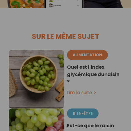
SUR LE MÊME SUJET
ALIMENTATION
Quel est l'index
glycémique du raisin
?
Lire la suite
BIEN-ÊTRE
Est-ce que le raisin