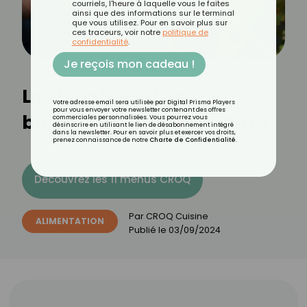
courriels, l'heure à laquelle vous le faites
ainsi que des informations sur le terminal
que vous utilisez. Pour en savoir plus sur
ces traceurs, voir notre
politique de
confidentialité
.
Je reçois mon cadeau !
Les bienfaits du raisin
Votre adresse email sera utilisée par Digital Prisma Players
pour vous envoyer votre newsletter contenant des offres
blanc : un trésor de santé
commerciales personnalisées. Vous pourrez vous
désinscrire en utilisant le lien de désabonnement intégré
dans la newsletter. Pour en savoir plus et exercer vos droits,
prenez connaissance de notre
Charte de Confidentialité
.
Découvrez les 11 menus CROQ
Par
CROQ Cuisine
ALIMENTATION
Publié le
03/09/2024