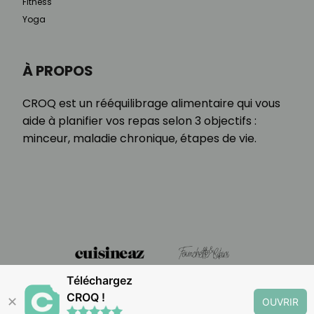
Fitness
Yoga
À PROPOS
CROQ est un rééquilibrage alimentaire qui vous
aide à planifier vos repas selon 3 objectifs :
minceur, maladie chronique, étapes de vie.
Téléchargez
CROQ !
✕
OUVRIR