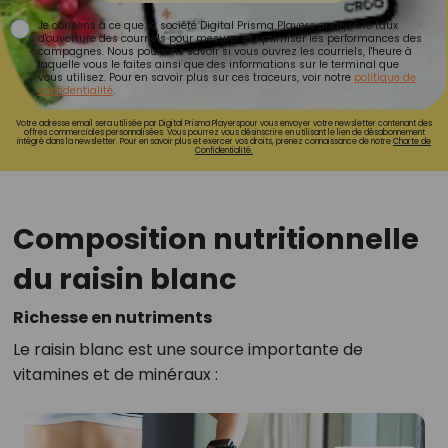
Je consens à ce que la société Digital Prisma Players analyse le taux
d'ouverture des courriels pour mesurer et optimiser les performances des
campagnes. Nous pourrons savoir si vous ouvrez les courriels, l'heure à
laquelle vous le faites ainsi que des informations sur le terminal que
vous utilisez. Pour en savoir plus sur ces traceurs, voir notre
politique de
confidentialité
.
Votre adresse email sera utilisée par Digital Prisma Playerspour vous envoyer votre newsletter contenant des
offres commerciales personnalisées. Vous pourrez vous désinscrire en utilisant le lien de désabonnement
intégré dans la newsletter. Pour en savoir plus et exercer vos droits, prenez connaissance de notre
Charte de
Confidentialité.
Composition nutritionnelle
du raisin blanc
Richesse en nutriments
Le raisin blanc est une source importante de
vitamines et de minéraux :