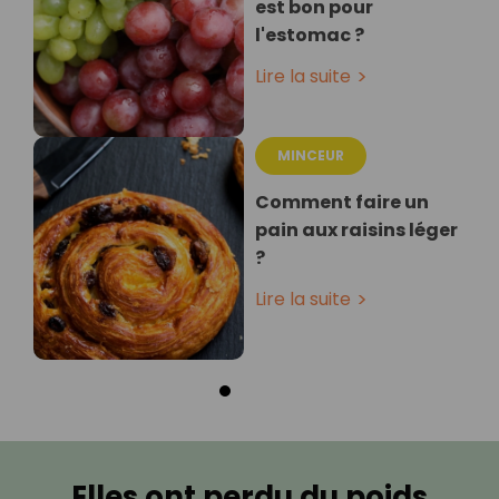
est bon pour
l'estomac ?
Lire la suite
MINCEUR
Comment faire un
pain aux raisins léger
?
Lire la suite
Elles ont perdu du poids