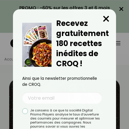
×
PROMO : -60% sur les offres 3 et 6 mois
×
avec le code CROQ60
Recevez
VOIR LA PROMO
gratuitement
180 recettes
inédites de
Accueil
Actus
Sport
Les Bienfaits Du Roller Derby
CROQ !
Ainsi que la newsletter promotionnelle
de CROQ.
Je consens à ce que la société Digital
Prisma Players analyse le taux d'ouverture
des courriels pour mesurer et optimiser les
performances des campagnes. Nous
pourrons savoir si vous ouvrez les