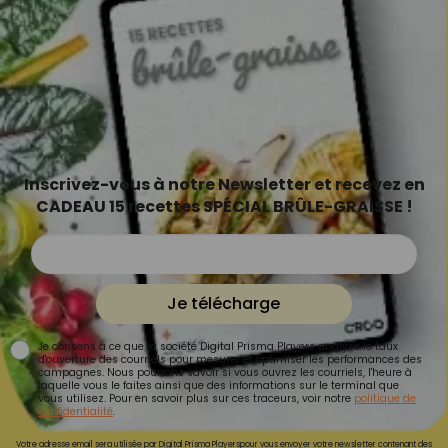
Inscrivez-vous à notre Newsletter et recevez en
CADEAU 15 recettes SPÉCIAL BRÛLE-GRAISSE !
Je télécharge
Je consens à ce que la société Digital Prisma Players analyse le taux
d'ouverture des courriels pour mesurer et optimiser les performances des
campagnes. Nous pourrons savoir si vous ouvrez les courriels, l'heure à
laquelle vous le faites ainsi que des informations sur le terminal que
vous utilisez. Pour en savoir plus sur ces traceurs, voir notre
politique de
confidentialité
.
Votre adresse email sera utilisée par Digital Prisma Playerspour vous envoyer votre newsletter contenant des