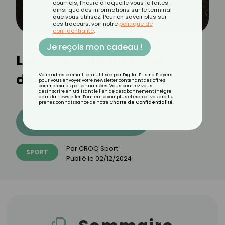
courriels, l'heure à laquelle vous le faites
ainsi que des informations sur le terminal
que vous utilisez. Pour en savoir plus sur
ces traceurs, voir notre
politique de
confidentialité
.
Je reçois mon cadeau !
Les bienfaits du roller
derby
Votre adresse email sera utilisée par Digital Prisma Players
pour vous envoyer votre newsletter contenant des offres
commerciales personnalisées. Vous pourrez vous
désinscrire en utilisant le lien de désabonnement intégré
dans la newsletter. Pour en savoir plus et exercer vos droits,
prenez connaissance de notre
Charte de Confidentialité
.
Découvrez les 11 menus CROQ
Par
CROQ Sport
SPORT
Publié le
02/12/2024