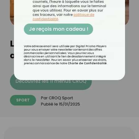
courriels, l'heure à laquelle vous le faites
ainsi que des informations sur le terminal
que vous utilisez. Pour en savoir plus sur
ces traceurs, voir notre
politique de
confidentialité
.
Je reçois mon cadeau !
Les bienfaits du roller : une
Votre adresse email sera utilisée par Digital Prisma Players
pour vous envoyer votre newsletter contenant des offres
activité complète et fun
commerciales personnalisées. Vous pourrez vous
désinscrire en utilisant le lien de désabonnement intégré
dans la newsletter. Pour en savoir plus et exercer vos droits,
prenez connaissance de notre
Charte de Confidentialité
.
Découvrez les 11 menus CROQ
Par
CROQ Sport
SPORT
Publié le
15/01/2025