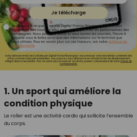
Je télécharge
Je consens à ce que la société Digital Prisma Players analyse le taux
d'ouverture des courriels pour mesurer et optimiser les performances des
campagnes. Nous pourrons savoir si vous ouvrez les courriels, l'heure à
laquelle vous le faites ainsi que des informations sur le terminal que
vous utilisez. Pour en savoir plus sur ces traceurs, voir notre
politique de
confidentialité
.
Votre adresse email sera utilisée par Digital Prisma Playerspour vous envoyer votre newsletter contenant des
offres commerciales personnalisées. Vous pourrez vous désinscrire en utilisant le lien de désabonnement
intégré dans la newsletter. Pour en savoir plus et exercer vos droits, prenez connaissance de notre
Charte de
Confidentialité.
1. Un sport qui améliore la
condition physique
Le roller est une activité cardio qui sollicite l’ensemble
du corps.