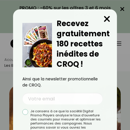
×
PROMO : -60% sur les offres 3 et 6 mois
×
avec le code CROQ60
Recevez
VOIR LA PROMO
gratuitement
180 recettes
inédites de
Accueil
Actus
Sport
CROQ !
Les Bienfaits Du Roller : Une Activité Complète Et Fun
Ainsi que la newsletter promotionnelle
de CROQ.
Je consens à ce que la société Digital
Prisma Players analyse le taux d'ouverture
des courriels pour mesurer et optimiser les
performances des campagnes. Nous
pourrons savoir si vous ouvrez les