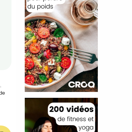
.
nde