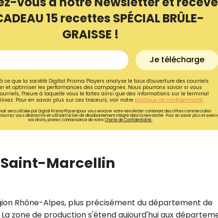
ez-vous à notre Newsletter et receve
CADEAU 15 recettes SPÉCIAL BRÛLE-
GRAISSE !
Je télécharge
à ce que la société Digital Prisma Players analyse le taux d'ouverture des courriels
r et optimiser les performances des campagnes. Nous pourrons savoir si vous
ourriels, l'heure à laquelle vous le faites ainsi que des informations sur le terminal
lisez. Pour en savoir plus sur ces traceurs, voir notre
politique de confidentialité
.
ail sera utilisée par Digital Prisma Playerspour vous envoyer votre newsletter contenant des offres commerciales
pourrez vous désinscrire en utilisant le lien de désabonnement intégré dans la newsletter. Pour en savoir plus et exerc
vos droits, prenez connaissance de notre
Charte de Confidentialité.
u Saint-Marcellin
Recevez gratuitemen
recettes inédites de
!
 région Rhône-Alpes, plus précisément du département de
Ainsi que la newsletter promotio
lin. La zone de production s'étend aujourd'hui aux départem