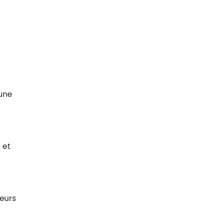
 une
 et
teurs