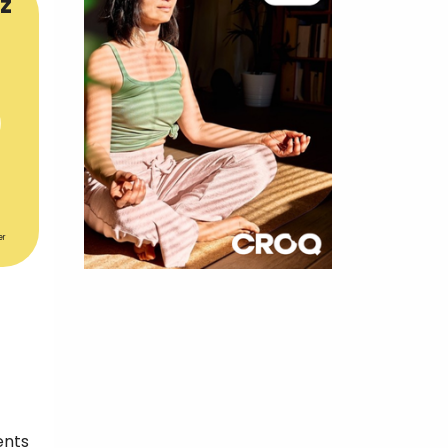
z
er
×
t 180
 CROQ
nnelle de
ents