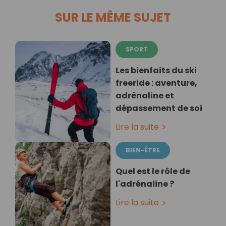
SUR LE MÊME SUJET
SPORT
Les bienfaits du ski
freeride : aventure,
adrénaline et
dépassement de soi
Lire la suite
BIEN-ÊTRE
Quel est le rôle de
l'adrénaline ?
Lire la suite