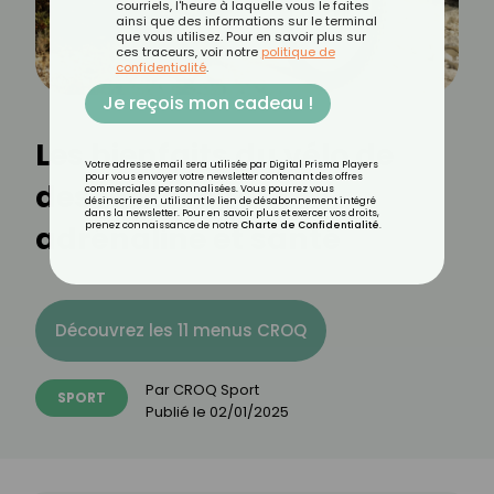
courriels, l'heure à laquelle vous le faites
ainsi que des informations sur le terminal
que vous utilisez. Pour en savoir plus sur
ces traceurs, voir notre
politique de
confidentialité
.
Je reçois mon cadeau !
Les bienfaits du vélo de
Votre adresse email sera utilisée par Digital Prisma Players
pour vous envoyer votre newsletter contenant des offres
descente : sport,
commerciales personnalisées. Vous pourrez vous
désinscrire en utilisant le lien de désabonnement intégré
dans la newsletter. Pour en savoir plus et exercer vos droits,
adrénaline et santé
prenez connaissance de notre
Charte de Confidentialité
.
Découvrez les 11 menus CROQ
Par
CROQ Sport
SPORT
Publié le
02/01/2025