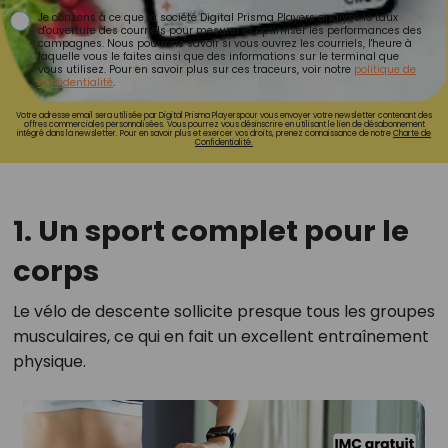
Je consens à ce que la société Digital Prisma Players analyse le taux
d'ouverture des courriels pour mesurer et optimiser les performances des
campagnes. Nous pourrons savoir si vous ouvrez les courriels, l'heure à
laquelle vous le faites ainsi que des informations sur le terminal que
vous utilisez. Pour en savoir plus sur ces traceurs, voir notre
politique de
confidentialité
.
Votre adresse email sera utilisée par Digital Prisma Playerspour vous envoyer votre newsletter contenant des
offres commerciales personnalisées. Vous pourrez vous désinscrire en utilisant le lien de désabonnement
intégré dans la newsletter. Pour en savoir plus et exercer vos droits, prenez connaissance de notre
Charte de
Confidentialité.
1. Un sport complet pour le
corps
Le vélo de descente sollicite presque tous les groupes
musculaires, ce qui en fait un excellent entraînement
physique.