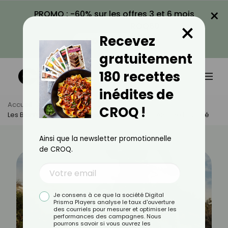
×
PROMO : -60% sur les offres 3 et 6 mois
×
avec le code CROQ60
Recevez
VOIR LA PROMO
gratuitement
180 recettes
inédites de
Accueil
Actus
Sport
CROQ !
Les Bienfaits Du Vélo De Descente : Sport, Adrénaline Et Santé
Ainsi que la newsletter promotionnelle
de CROQ.
Je consens à ce que la société Digital
Prisma Players analyse le taux d'ouverture
des courriels pour mesurer et optimiser les
performances des campagnes. Nous
pourrons savoir si vous ouvrez les