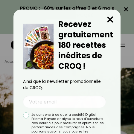
×
PROMO : -60% sur les offres 3 et 6 mois
×
avec le code CROQ60
Recevez
VOIR LA PROMO
gratuitement
180 recettes
inédites de
Accueil
Tag
Vélo
CROQ !
Ainsi que la newsletter promotionnelle
de CROQ.
Je consens à ce que la société Digital
Prisma Players analyse le taux d'ouverture
des courriels pour mesurer et optimiser les
performances des campagnes. Nous
pourrons savoir si vous ouvrez les