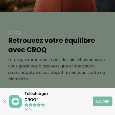
Croq
Retrouvez votre équilibre
avec CROQ
Le programme pensé par des diététiciennes, qui
vous guide pas à pas vers une alimentation
saine, adaptée à vos objectifs minceur, santé ou
bien-être
Téléchargez
Découvrir
CROQ !
✕
OUVRIR
100k+