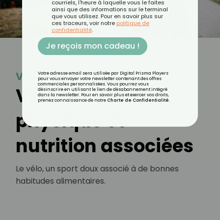
courriels, l'heure à laquelle vous le faites
ainsi que des informations sur le terminal
que vous utilisez. Pour en savoir plus sur
ces traceurs, voir notre
politique de
confidentialité
.
Je reçois mon cadeau !
Vélo
Votre adresse email sera utilisée par Digital Prisma Players
pour vous envoyer votre newsletter contenant des offres
commerciales personnalisées. Vous pourrez vous
Vélo : activité
désinscrire en utilisant le lien de désabonnement intégré
dans la newsletter. Pour en savoir plus et exercer vos droits,
prenez connaissance de notre
Charte de Confidentialité
.
physique et
nutrition associées
Le vélo, un sport doux associé à de bonnes
habitudes alimentaires.