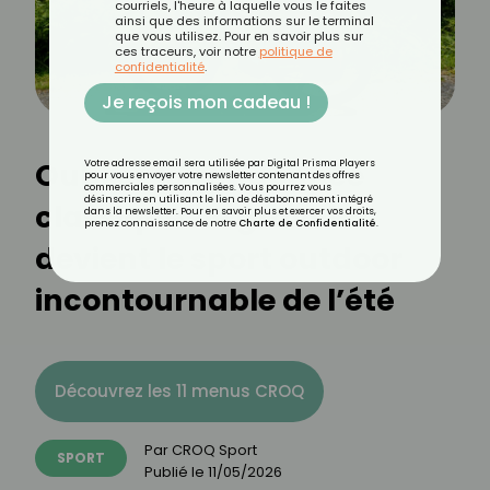
courriels, l'heure à laquelle vous le faites
ainsi que des informations sur le terminal
que vous utilisez. Pour en savoir plus sur
ces traceurs, voir notre
politique de
confidentialité
.
Je reçois mon cadeau !
Oubliez la randonnée
Votre adresse email sera utilisée par Digital Prisma Players
pour vous envoyer votre newsletter contenant des offres
commerciales personnalisées. Vous pourrez vous
désinscrire en utilisant le lien de désabonnement intégré
classique : le gravel
dans la newsletter. Pour en savoir plus et exercer vos droits,
prenez connaissance de notre
Charte de Confidentialité
.
devient le sport outdoor
incontournable de l’été
Découvrez les 11 menus CROQ
Par
CROQ Sport
SPORT
Publié le
11/05/2026