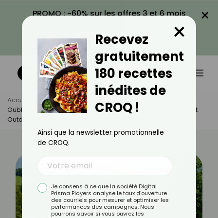
×
PROMO : -60% sur les offres 3 et 6 mois
×
avec le code CROQ60
Recevez
VOIR LA PROMO
gratuitement
180 recettes
inédites de
Accueil
Actus
Sport
CROQ !
Oubliez La Randonnée Classique : Le Gravel Devient Le Sport
Outdoor Incontournable De L’été
Ainsi que la newsletter promotionnelle
de CROQ.
Je consens à ce que la société Digital
Prisma Players analyse le taux d'ouverture
des courriels pour mesurer et optimiser les
performances des campagnes. Nous
pourrons savoir si vous ouvrez les