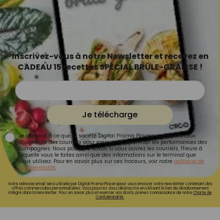
Inscrivez-vous à notre Newsletter et recevez en
CADEAU 15 recettes SPÉCIAL BRÛLE-GRAISSE !
Je télécharge
Je consens à ce que la société Digital Prisma Players analyse le taux
d'ouverture des courriels pour mesurer et optimiser les performances des
campagnes. Nous pourrons savoir si vous ouvrez les courriels, l'heure à
laquelle vous le faites ainsi que des informations sur le terminal que
vous utilisez. Pour en savoir plus sur ces traceurs, voir notre
politique de
confidentialité
.
Votre adresse email sera utilisée par Digital Prisma Playerspour vous envoyer votre newsletter contenant des
offres commerciales personnalisées. Vous pourrez vous désinscrire en utilisant le lien de désabonnement
intégré dans la newsletter. Pour en savoir plus et exercer vos droits, prenez connaissance de notre
Charte de
Confidentialité.