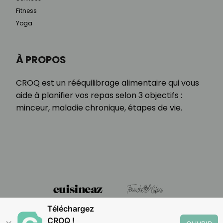
Fitness
Yoga
À PROPOS
CROQ est un rééquilibrage alimentaire qui vous
aide à planifier vos repas selon 3 objectifs :
minceur, maladie chronique, étapes de vie.
Téléchargez
CROQ !