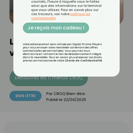
courriels, l'heure à laquelle vous le faites
ainsi que des informations sur le terminal
que vous utilisez. Pour en savoir plus sur
ces traceurs, voir notre
politique de
confidentialité
.
Je reçois mon cadeau !
Les bienfaits du yoga du
Votre adresse email sera utilisée par Digital Prisma Players
pour vous envoyer votre newsletter contenant des offres
visage
commerciales personnalisées. Vous pourrez vous
désinscrire en utilisant le lien de désabonnement intégré
dans la newsletter. Pour en savoir plus et exercer vos droits,
prenez connaissance de notre
Charte de Confidentialité
.
Découvrez les 11 menus CROQ
Par
CROQ Bien-être
BIEN-ÊTRE
Publié le
22/04/2025