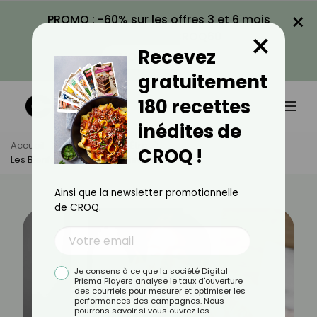
×
PROMO : -60% sur les offres 3 et 6 mois
×
avec le code CROQ60
Recevez
VOIR LA PROMO
gratuitement
180 recettes
inédites de
Accueil
Actus
Bien-Être
CROQ !
Les Bienfaits Du Yoga Du Visage
Ainsi que la newsletter promotionnelle
de CROQ.
Je consens à ce que la société Digital
Prisma Players analyse le taux d'ouverture
des courriels pour mesurer et optimiser les
performances des campagnes. Nous
pourrons savoir si vous ouvrez les