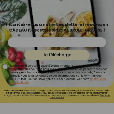
Inscrivez-vous à notre Newsletter et recevez en
CADEAU 15 recettes SPÉCIAL BRÛLE-GRAISSE !
Je télécharge
Je consens à ce que la société Digital Prisma Players analyse le taux
d'ouverture des courriels pour mesurer et optimiser les performances des
campagnes. Nous pourrons savoir si vous ouvrez les courriels, l'heure à
laquelle vous le faites ainsi que des informations sur le terminal que
vous utilisez. Pour en savoir plus sur ces traceurs, voir notre
politique de
confidentialité
.
Votre adresse email sera utilisée par Digital Prisma Playerspour vous envoyer votre newsletter contenant des
offres commerciales personnalisées. Vous pourrez vous désinscrire en utilisant le lien de désabonnement
intégré dans la newsletter. Pour en savoir plus et exercer vos droits, prenez connaissance de notre
Charte de
Confidentialité.