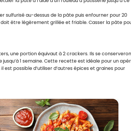
 étaler la pâte à l’aide d’un rouleau à pâtisserie jusqu’à ce
ier sulfurisé au-dessus de la pâte puis enfourner pour 20
e doit être légèrement grillée et friable. Casser la pâte po
rs, une portion équivaut à 2 crackers. Ils se conservero
usqu’à 1 semaine. Cette recette est idéale pour un apéri
 il est possible d’utiliser d’autres épices et graines pour