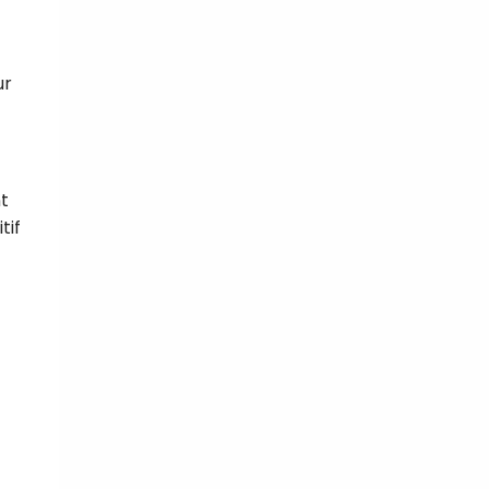
ur
nt
tif