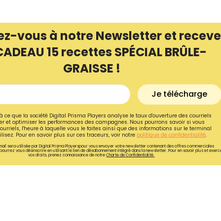
ez-vous à notre Newsletter et receve
CADEAU 15 recettes SPÉCIAL BRÛLE-
GRAISSE !
Je télécharge
à ce que la société Digital Prisma Players analyse le taux d'ouverture des courriels
r et optimiser les performances des campagnes. Nous pourrons savoir si vous
ourriels, l'heure à laquelle vous le faites ainsi que des informations sur le terminal
lisez. Pour en savoir plus sur ces traceurs, voir notre
politique de confidentialité
.
ail sera utilisée par Digital Prisma Playerspour vous envoyer votre newsletter contenant des offres commerciales
pourrez vous désinscrire en utilisant le lien de désabonnement intégré dans la newsletter. Pour en savoir plus et exerc
vos droits, prenez connaissance de notre
Charte de Confidentialité.