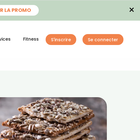
×
R LA PROMO
vices
Fitness
S'inscrire
Se connecter