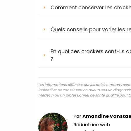
Comment conserver les crackers 
Quels conseils pour varier les 
En quoi ces crackers sont-ils a
?
Les informations diffusées sur les articles, notamment ce
indicatif et ne constituent en aucun cas un diagnostic,
médecin ou un professionnel de santé qualifié pour to
Par
Amandine Vanstae
Rédactrice web