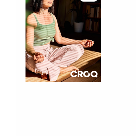
×
t 180
 CROQ
nnelle de