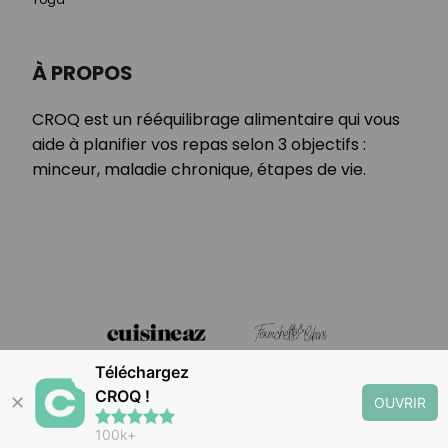
À PROPOS
CROQ est un rééquilibrage alimentaire qui vous
aide à planifier vos repas selon 3 objectifs :
minceur, maladie chronique, étapes de vie.
Téléchargez
CROQ !
✕
OUVRIR
100k+