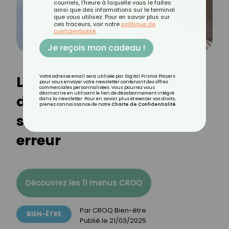
courriels, l'heure à laquelle vous le faites
ainsi que des informations sur le terminal
que vous utilisez. Pour en savoir plus sur
ces traceurs, voir notre
politique de
confidentialité
.
Je reçois mon cadeau !
Les émotions négatives ne
Votre adresse email sera utilisée par Digital Prisma Players
pour vous envoyer votre newsletter contenant des offres
commerciales personnalisées. Vous pourrez vous
désinscrire en utilisant le lien de désabonnement intégré
durent que 90 secondes…
dans la newsletter. Pour en savoir plus et exercer vos droits,
prenez connaissance de notre
Charte de Confidentialité
.
sauf si vous faites cette
erreur
Découvrez les 11 menus CROQ
Par
CROQ Bien-être
BIEN-ÊTRE
Publié le
21/03/2025