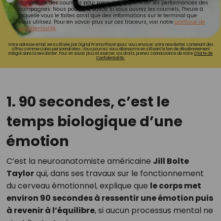
d'ouverture des courriels pour mesurer et optimiser les performances des
campagnes. Nous pourrons savoir si vous ouvrez les courriels, l'heure à
laquelle vous le faites ainsi que des informations sur le terminal que
vous utilisez. Pour en savoir plus sur ces traceurs, voir notre
politique de
confidentialité
.
Votre adresse email sera utilisée par Digital Prisma Playerspour vous envoyer votre newsletter contenant des
offres commerciales personnalisées. Vous pourrez vous désinscrire en utilisant le lien de désabonnement
intégré dans la newsletter. Pour en savoir plus et exercer vos droits, prenez connaissance de notre
Charte de
Confidentialité.
1. 90 secondes, c’est le
temps biologique d’une
émotion
C’est la neuroanatomiste américaine
Jill Bolte
Taylor
qui, dans ses travaux sur le fonctionnement
du cerveau émotionnel, explique que
le corps met
environ 90 secondes à ressentir une émotion puis
à revenir à l’équilibre
, si aucun processus mental ne