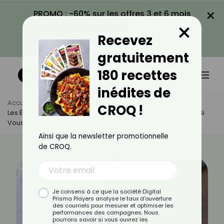
×
PROMO : -60% sur les offres 3 et 6 mois
×
avec le code CROQ60
Recevez
VOIR LA PROMO
gratuitement
180 recettes
inédites de
Accueil
Actus
Bien-Être
CROQ !
Les Émotions Négatives Ne Durent Que 90 Secondes… Sauf Si
Vous Faites Cette Erreur
Ainsi que la newsletter promotionnelle
de CROQ.
Je consens à ce que la société Digital
Prisma Players analyse le taux d'ouverture
des courriels pour mesurer et optimiser les
performances des campagnes. Nous
pourrons savoir si vous ouvrez les