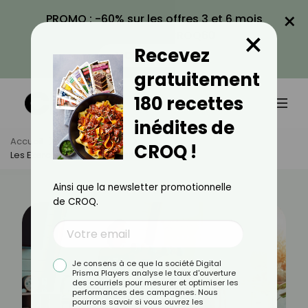
×
PROMO : -60% sur les offres 3 et 6 mois
×
avec le code CROQ60
Recevez
VOIR LA PROMO
gratuitement
180 recettes
inédites de
Accueil
Actus
Sport
CROQ !
Les Exercices Pour Des Fesses Bombées
Ainsi que la newsletter promotionnelle
de CROQ.
Je consens à ce que la société Digital
Prisma Players analyse le taux d'ouverture
des courriels pour mesurer et optimiser les
performances des campagnes. Nous
pourrons savoir si vous ouvrez les