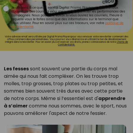
Je consens à ce que la société Digital Prisma Players analyse le taux
d'ouverture des courriels pour mesurer et optimiser les performances des
campagnes. Nous pourrons savoir si vous ouvrez les courriels, l'heure à
laquelle vous le faites ainsi que des informations sur le terminal que
vous utilisez. Pour en savoir plus sur ces traceurs, voir notre
politique de
confidentialité
.
Votre adresse email sera utilisée par Digital Prisma Playerspour vous envoyer votre newsletter contenant des
offres commerciales personnalisées. Vous pourrez vous désinscrire en utilisant le lien de désabonnement
intégré dans la newsletter. Pour en savoir plus et exercer vos droits, prenez connaissance de notre
Charte de
Confidentialité.
Les fesses
sont souvent une partie du corps mal
aimée qui nous fait compléxer. On les trouve trop
molles, trop grosses, trop plates ou trop petites, et
sommes bien souvent très dures avec cette partie
de notre corps. Même si l’essentiel est d'
apprendre
à s’aimer
comme nous sommes, avec le sport, nous
pouvons améliorer l'aspect de notre fessier.