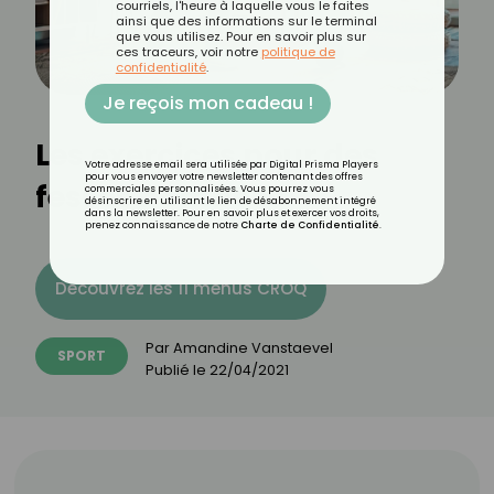
courriels, l'heure à laquelle vous le faites
ainsi que des informations sur le terminal
que vous utilisez. Pour en savoir plus sur
ces traceurs, voir notre
politique de
confidentialité
.
Je reçois mon cadeau !
Les exercices pour des
Votre adresse email sera utilisée par Digital Prisma Players
pour vous envoyer votre newsletter contenant des offres
fesses bombées
commerciales personnalisées. Vous pourrez vous
désinscrire en utilisant le lien de désabonnement intégré
dans la newsletter. Pour en savoir plus et exercer vos droits,
prenez connaissance de notre
Charte de Confidentialité
.
Découvrez les 11 menus CROQ
Par
Amandine Vanstaevel
SPORT
Publié le
22/04/2021